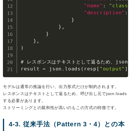
"name"
:
"class
"description"
:
}
}
,
}
}
,
)

# レスポンスはテキストとして返るため、json.l
result = json.loads(resp
[
"output"
]
モデルは通常の推論を行い、出力形式だけが制約されます。
レスポンスはテキストとして返るため、呼び出し元でjson.loads
する必要があります。
ストリーミングとの親和性が高いのもこの方式の特徴です。
4-3. 従来手法（Pattern 3・4）との本