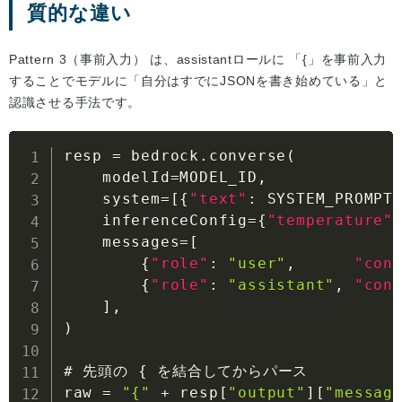
質的な違い
Pattern 3（事前入力） は、assistantロールに 「{」を事前入力
することでモデルに「自分はすでにJSONを書き始めている」と
認識させる手法です。
resp = bedrock.converse(

    modelId=MODEL_ID
,
    system=
[
{
"text"
:
 SYSTEM_PROMPT
    inferenceConfig=
{
"temperature"
    messages=
[
{
"role"
:
"user"
,
"con
{
"role"
:
"assistant"
,
"con
]
,
)

# 先頭の 
{
 を結合してからパース

raw = 
"{"
 + resp
[
"output"
]
[
"messag