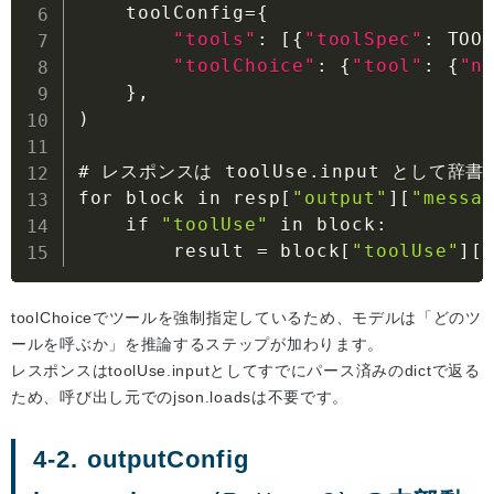
    toolConfig=
{
"tools"
:
[
{
"toolSpec"
:
 TOO
"toolChoice"
:
{
"tool"
:
{
"n
}
,
)

# レスポンスは toolUse.input として辞
for block in resp
[
"output"
]
[
"messa
    if 
"toolUse"
 in block
:
        result = block
[
"toolUse"
]
[
toolChoiceでツールを強制指定しているため、モデルは「どのツ
ールを呼ぶか」を推論するステップが加わります。
レスポンスはtoolUse.inputとしてすでにパース済みのdictで返る
ため、呼び出し元でのjson.loadsは不要です。
4-2. outputConfig