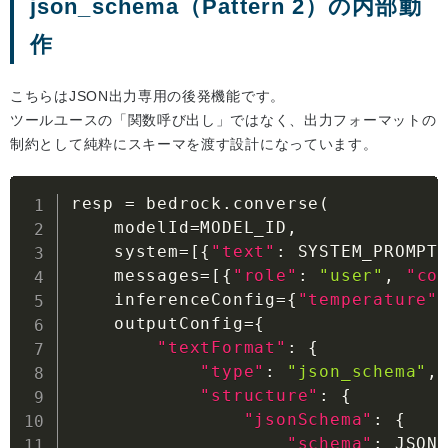
json_schema（Pattern 2）の内部動
作
こちらはJSON出力専用の後発機能です。
ツールユースの「関数呼び出し」ではなく、出力フォーマットの
制約として純粋にスキーマを渡す設計になっています。
resp = bedrock.converse(

    modelId=MODEL_ID
,
    system=
[
{
"text"
:
 SYSTEM_PROMPT
    messages=
[
{
"role"
:
"user"
,
"co
    inferenceConfig=
{
"temperature"
    outputConfig=
{
"textFormat"
:
{
"type"
:
"json_schema"
,
"structure"
:
{
"jsonSchema"
:
{
"schema"
:
 JSON