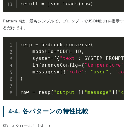
result = json.loads(raw)
Pattern 4は、最もシンプルで、プロンプトでJSON出力を指示す
るだけです。
resp = bedrock.converse(

    modelId=MODEL_ID
,
    system=
[
{
"text"
:
 SYSTEM_PROMPT
    inferenceConfig=
{
"temperature"
    messages=
[
{
"role"
:
"user"
,
"co
)

raw = resp
[
"output"
]
[
"message"
]
[
"c
4-4. 各パターンの特性比較
横にスクロールします