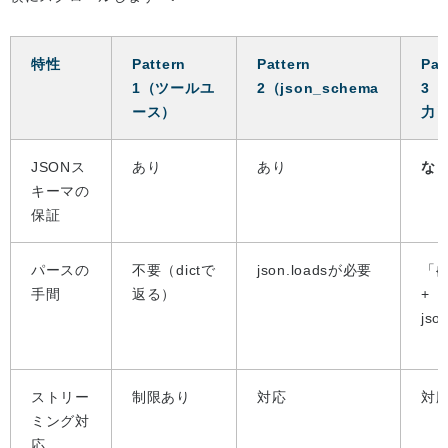
特性
Pattern
Pattern
Pat
1（ツールユ
2（json_schema
3（
ース）
力
JSONス
あり
あり
な
キーマの
保証
パースの
不要（dictで
json.loadsが必要
「{
手間
返る）
+
jso
ストリー
制限あり
対応
対
ミング対
応