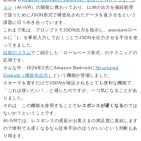
ョン
（AI-IVR）の開発に携わっており、LLMの出力を後続処理
で扱うためにJSON形式で構造化されたデータを返させるという
課題に日々向き合っています。
これまで私は、プロンプトでJSON出力を指示し、assistantロー
ルに「{」を事前入力しておくことでJSONを出力させる手法を使
ってきました。
以前のコラム
でご紹介した「ロールベース形式」のテクニックの
応用です。
そんな中、2026年2月にAmazon Bedrockに
Structured
Outputs（構造化出力）
という機能が登場しました。
スキーマを渡すだけでJSONが保証されるとても便利な機能で、
「これは使いたい！」と感じたのですが、一つ気になることがあ
りました。
それは、この機能を使用することで
レスポンスが遅くなる
のでは
ないか？ということです。
AI-IVRでは、レスポンスの遅延がお客さまの満足度に直結します
ので便利でも遅くなるなら従来手法のほうがいいという判断もあ
り得ます。