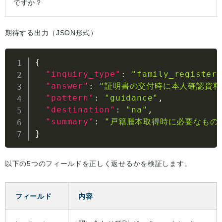
ですか？
期待する出力（JSON形式）
{
"inquiry_type"
:
"family_register
"answer"
:
"証明書の交付時に本人確認資
"pattern"
:
"guidance"
,
"destination"
:
"na"
,
"summary"
:
"戸籍謄本取得時に必要なもの
}
以下の5つのフィールドを正しく返せるかを検証します。
フィールド
内容