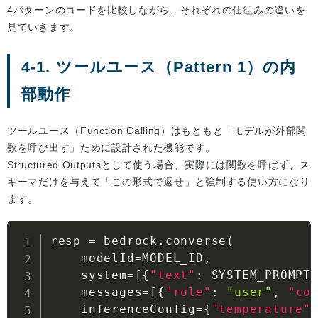
4パターンのコードを比較しながら、それぞれの仕組みの違いを
見ていきます。
4-1. ツールユース（Pattern 1）の内
部動作
ツールユース（Function Calling）はもともと「モデルが外部関
数を呼び出す」ために設計された機能です。
Structured Outputsとして使う場合、実際には関数を呼ばず、ス
キーマだけを与えて「この形式で返せ」と強制する使い方になり
ます。
resp = bedrock.converse(

    modelId=MODEL_ID
,
    system=
[
{
"text"
:
 SYSTEM_PROMPT
    messages=
[
{
"role"
:
"user"
,
"co
    inferenceConfig=
{
"temperature"