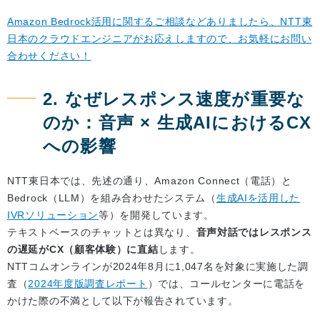
Amazon Bedrock活用に関するご相談などありましたら、NTT東
日本のクラウドエンジニアがお応えしますので、お気軽にお問い
合わせください！
2. なぜレスポンス速度が重要な
のか：音声 × 生成AIにおけるCX
への影響
NTT東日本では、先述の通り、Amazon Connect（電話）と
Bedrock（LLM）を組み合わせたシステム（
生成AIを活用した
IVRソリューション
等）を開発しています。
テキストベースのチャットとは異なり、
音声対話ではレスポンス
の遅延がCX（顧客体験）に直結
します。
NTTコムオンラインが2024年8月に1,047名を対象に実施した調
査（
2024年度版調査レポート
）では、コールセンターに電話を
かけた際の不満として以下が報告されています。