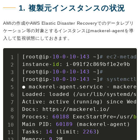
1. 複製元インスタンスの状況
AMIの作成やAWS Elastic Disaster Recoveryでのデータレプリ
ケーション等の対象とするインスタンスはmackerel-agentを導
入して監視状態にしておきます。
[
root@ip
-
10
-
0
-
10
-
143
~
]
# ec2-metad
instance
-
id
:
 i
-
[
root@ip
-
10
-
0
-
10
-
143
~
]
#
[
root@ip
-
10
-
0
-
10
-
143
~
]
# systemctl
● mackerel
-
agent
.
service 
-
 mackere
Loaded
:
 loaded 
(
/
usr
/
lib
/
systemd
/
s
Active
:
 active 
(
running
)
 since Wed
Docs
:
 https
:
//
mackerel
.
io
/
Process
:
60188
 ExecStartPre
=
/
usr
/
b
Main PID
:
60189
(
mackerel
-
agent
)
Tasks
:
14
(
limit
:
2263
)
Memory
:
9
.
2M
