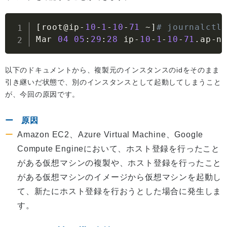
[
root@ip
-
10
-
1
-
10
-
71
~
]
# journalctl
Mar 
04
05
:
29
:
28
 ip
-
10
-
1
-
10
-
71
.
ap
-
n
以下のドキュメントから、複製元のインスタンスのidをそのまま
引き継いだ状態で、別のインスタンスとして起動してしまうこと
が、今回の原因です。
原因
Amazon EC2、Azure Virtual Machine、Google
Compute Engineにおいて、ホスト登録を行ったこと
がある仮想マシンの複製や、ホスト登録を行ったこと
がある仮想マシンのイメージから仮想マシンを起動し
て、新たにホスト登録を行おうとした場合に発生しま
す。