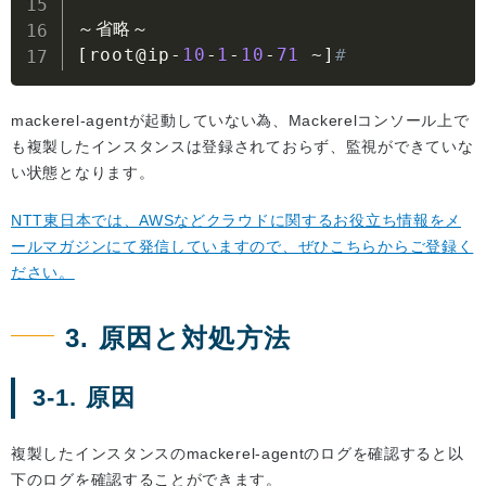
[
root@ip
-
10
-
1
-
10
-
71
~
]
#
mackerel-agentが起動していない為、Mackerelコンソール上で
も複製したインスタンスは登録されておらず、監視ができていな
い状態となります。
NTT東日本では、AWSなどクラウドに関するお役立ち情報をメ
ールマガジンにて発信していますので、ぜひこちらからご登録く
ださい。
3. 原因と対処方法
3-1. 原因
複製したインスタンスのmackerel-agentのログを確認すると以
下のログを確認することができます。