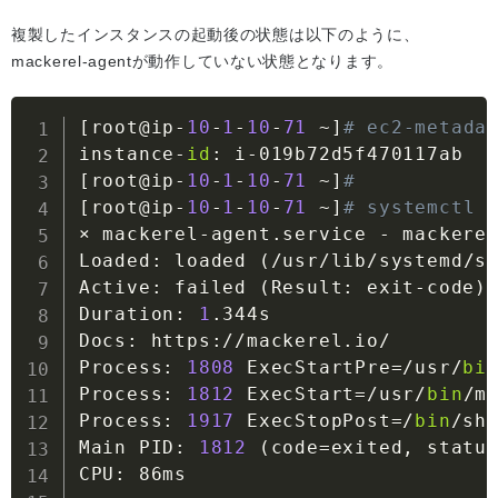
複製したインスタンスの起動後の状態は以下のように、
mackerel-agentが動作していない状態となります。
[
root@ip
-
10
-
1
-
10
-
71
~
]
# ec2-metada
instance
-
id
:
 i
-
[
root@ip
-
10
-
1
-
10
-
71
~
]
#
[
root@ip
-
10
-
1
-
10
-
71
~
]
# systemctl 
× mackerel
-
agent
.
service 
-
 mackere
Loaded
:
 loaded 
(
/
usr
/
lib
/
systemd
/
s
Active
:
 failed 
(
Result
:
 exit
-
code
)
Duration
:
1
.
344s

Docs
:
 https
:
//
mackerel
.
io
/
Process
:
1808
 ExecStartPre
=
/
usr
/
bi
Process
:
1812
 ExecStart
=
/
usr
/
bin
/
m
Process
:
1917
 ExecStopPost
=
/
bin
/
sh
Main PID
:
1812
(
code
=
exited
,
 statu
CPU
:
 86ms
