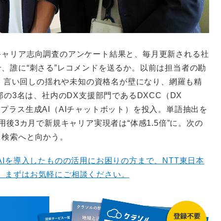
キャリア志向調査のアンケート結果と、毎月更新される社
、誰に“刺さる”レコメンドを送るか。以前は担当者の勘
時間。言い回しの揺れや未知の資格名が壁になり、網羅も精
部の3名は、社内のDX支援部門であるDXCC（DX
ンクスプラス生成AI（AIチャットボット）を投入。単語抽出を
用後3カ月で新規キャリア実現者は“体感1.5倍”に。次の
ト検索へと向かう。
AIを導入したものの活用にお困りの方まで、NTT東日本
。まずはお気軽にご相談ください。