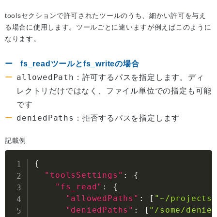
toolsセクションで許可されたツールのうち、細かい許可を与え
る場合に使用します。ツールごとに違いますが例えばこのように
なります。
fs_readツールとfs_writeの場合
allowedPath
：許可するパスを指定します。ディ
レクトリだけではなく、ファイル単位での指定も可能
です
deniedPaths
：拒否するパスを指定します
記載例
{
"toolsSettings"
:
{
"fs_read"
:
{
"allowedPaths"
:
[
"~/projects
"deniedPaths"
:
[
"/some/denie