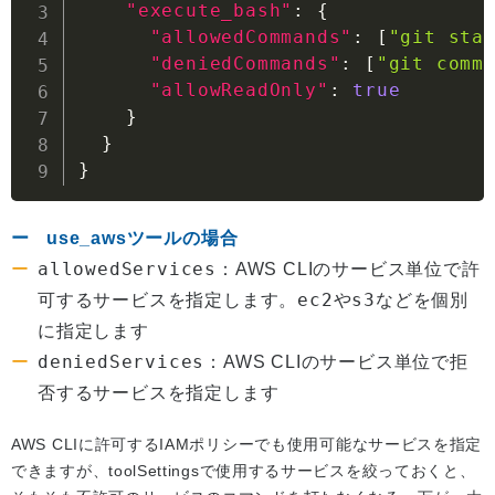
"execute_bash"
:
{
"allowedCommands"
:
[
"git sta
"deniedCommands"
:
[
"git comm
"allowReadOnly"
:
true
}
}
}
use_awsツールの場合
allowedServices
：AWS CLIのサービス単位で許
ec2
s3
可するサービスを指定します。
や
などを個別
に指定します
deniedServices
：AWS CLIのサービス単位で拒
否するサービスを指定します
AWS CLIに許可するIAMポリシーでも使用可能なサービスを指定
できますが、toolSettingsで使用するサービスを絞っておくと、