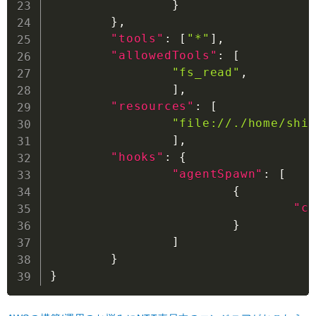
}
}
,
"tools"
:
[
"*"
]
,
"allowedTools"
:
[
"fs_read"
,
]
,
"resources"
:
[
"file://./home/shi
]
,
"hooks"
:
{
"agentSpawn"
:
[
{
"c
}
]
}
}