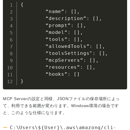
{
        “name”
:
[
]
,
        “description”
:
[
]
,
        “prompt”
:
[
]
,
        “model”
:
[
]
,
        “tools”
:
[
]
,
        “allowedTools”
:
[
]
,
        “toolsSettings"
:
[
]
,
        “mcpServers”
:
[
]
,
        “resources”
:
[
]
,
        “hooks”
:
[
]
}
MCP Serverの設定と同様、JSONファイルの保存場所によっ
て、利用できる範囲が変わります。Windows環境の場合です
と、このような仕様になります。
C:\Users\${User}\.aws\amazonq/cli-