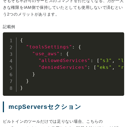
そもそも不許可のサービスのコマンドを打たなくなる、万が一大
きな権限をIAM側で保持していたとしても使用しないで済むとい
う2つのメリットがあります。
記載例
{
"toolsSettings"
:
{
"use_aws"
:
{
"allowedServices"
:
[
"s3"
,
"l
"deniedServices"
:
[
"eks"
,
"r
}
}
}
mcpServersセクション
ビルトインのツールだけでは足りない場合、こちらの