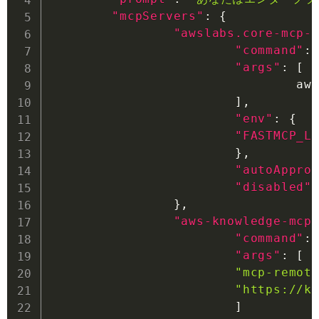
"mcpServers"
:
{
"awslabs.core-mcp-
"command"
:
"args"
:
[
                                aws
]
,
"env"
:
{
"FASTMCP_L
}
,
"autoAppro
"disabled"
}
,
"aws-knowledge-mcp
"command"
:
"args"
:
[
"mcp-remot
"https://k
]