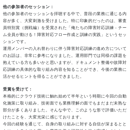
他の参加者のセッション：
他の参加者のセッションを拝聴する中で、普段の業務に通じる内
容が多く、大変刺激を受けました。特に印象的だったのは、審査
員特別賞（挑戦編）を受賞された「俺たちの障害対応訓練 - チー
ム全員が動ける！障害対応フロー作成と訓練の実践」というセッ
ションです。
運用メンバーの入れ替わりに伴う障害対応訓練の進め方について
のお話は、非常に参考になりました。運用部門では同様の課題を
抱えている方も多いかと思いますが、ドキュメント整備や故障対
応訓練の具体的な取り組み内容を知ることができ、今後の業務に
活かせるヒントを得ることができました。
受賞を受けて：
本格的にクラウド技術に触れ始めて半年という時期に今回の自動
化施策に取り組み、技術面でも業務理解の面でもまだまだ未熟な
部分が多くありました。そんな中で、このような形で評価いただ
けたことを、大変光栄に感じております。
今回の経験を通じて、自身の取り組みに対する自信が深まるとと