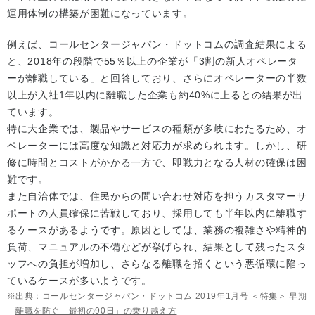
運用体制の構築が困難になっています。
例えば、コールセンタージャパン・ドットコムの調査結果による
と、2018年の段階で55％以上の企業が「3割の新人オペレータ
ーが離職している」と回答しており、さらにオペレーターの半数
以上が入社1年以内に離職した企業も約40%に上るとの結果が出
ています。
特に大企業では、製品やサービスの種類が多岐にわたるため、オ
ペレーターには高度な知識と対応力が求められます。しかし、研
修に時間とコストがかかる一方で、即戦力となる人材の確保は困
難です。
また自治体では、住民からの問い合わせ対応を担うカスタマーサ
ポートの人員確保に苦戦しており、採用しても半年以内に離職す
るケースがあるようです。原因としては、業務の複雑さや精神的
負荷、マニュアルの不備などが挙げられ、結果として残ったスタ
ッフへの負担が増加し、さらなる離職を招くという悪循環に陥っ
ているケースが多いようです。
出典：
コールセンタージャパン・ドットコム 2019年1月号 ＜特集＞ 早期
離職を防ぐ「最初の90日」の乗り越え方