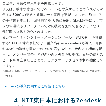
自治体、民需の導入事例を掲載します。
例えば、岐阜県恵那市ではZendeskを導入することで市民からの
年間約300件の意見・要望の一元管理を実現しました。Excelで
の手作業を廃止し、回答時間を 大幅に短縮。Slack連携により市
長や管理職もリアルタイムで対応状況を把握できるようになり、
部門間の連携も強化されました。
またマーケティングオートメーションツール「SATORI」を提供
するSATORI株式会社では、創業当初からZendeskを導入。月間
約300件の複雑な問い合わせに対応する中で、
社内メモ機能
を活
用し、メンバー間の引き継ぎや新人教育を効率化。回答の質とス
ピードを両立させることで、カスタマーサクセス体制を強化して
います。
出典：
市民とのコミュニケーションの窓口を担うZendeskが市政運営の
カギに
Zendeskの導入に関するご相談はこちら！
4. NTT東日本におけるZendesk