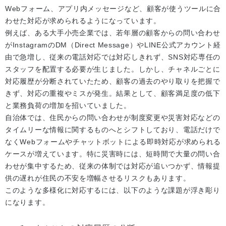
Webフォーム、アプリ内メッセージなど、顧客が使うツールに合
わせた対応が求められるようになっています。
例えば、ある大手小売企業では、若年層の顧客からの問い合わせ
がInstagramのDM（Direct Message）やLINE公式アカウント経
由で急増し、従来の電話対応では対応しきれず、SNS対応専任の
スタッフを配置する必要が生じました。しかし、チャネルごとに
対応履歴が分断されていたため、顧客の過去のやり取りを把握で
きず、対応の重複やミスが発生。結果として、顧客満足度の低下
と業務負荷の増加を招いていました。
自治体では、住民からの問い合わせが制度変更や災害対応などの
タイムリーな情報に関するものへとシフトしており、電話だけで
なくWebフォームやチャットボットによる即時対応が求められる
ケースが増えています。特に災害時には、短時間で大量の問い合
わせが集中するため、従来の体制では対応が追いつかず、情報提
供の遅れが住民の不安を増幅させるリスクもあります。
このような多様化に対応するには、以下のような課題が浮き彫り
になります。