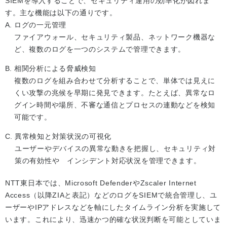
SIEMを導入することで、セキュリティ運用の効率化が図れま
す。主な機能は以下の通りです。
ログの一元管理
ファイアウォール、セキュリティ製品、ネットワーク機器な
ど、複数のログを一つのシステムで管理できます。
相関分析による脅威検知
複数のログを組み合わせて分析することで、単体では見えに
くい攻撃の兆候を早期に発見できます。たとえば、異常なロ
グイン時間や場所、不審な通信とプロセスの連動などを検知
可能です。
異常検知と対策状況の可視化
ユーザーやデバイスの異常な動きを把握し、セキュリティ対
策の有効性や インシデント対応状況を管理できます。
NTT東日本では、Microsoft DefenderやZscaler Internet
Access（以降ZIAと表記）などのログをSIEMで統合管理し、ユ
ーザーやIPアドレスなどを軸にしたタイムライン分析を実施して
います。これにより、迅速かつ的確な状況判断を可能としていま