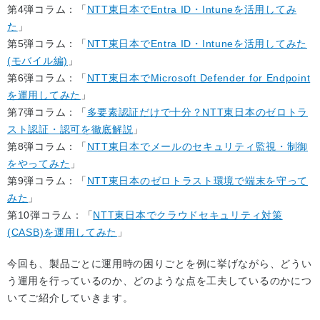
第4弾コラム：「
NTT東日本でEntra ID・Intuneを活用してみ
た
」
第5弾コラム：「
NTT東日本でEntra ID・Intuneを活用してみた
(モバイル編)
」
第6弾コラム：「
NTT東日本でMicrosoft Defender for Endpoint
を運用してみた
」
第7弾コラム：「
多要素認証だけで十分？NTT東日本のゼロトラ
スト認証・認可を徹底解説
」
第8弾コラム：「
NTT東日本でメールのセキュリティ監視・制御
をやってみた
」
第9弾コラム：「
NTT東日本のゼロトラスト環境で端末を守って
みた
」
第10弾コラム：「
NTT東日本でクラウドセキュリティ対策
(CASB)を運用してみた
」
今回も、製品ごとに運用時の困りごとを例に挙げながら、どうい
う運用を行っているのか、どのような点を工夫しているのかにつ
いてご紹介していきます。