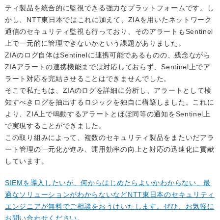
ティ製品を統合的に監視できる強力なプラットフォームです。し
かし、NTT東日本ではこれに加えて、ZIAを用いたネットワーク
通信のセキュリティ監視も行っており、そのアラートもSentinel
上で一元的に管理できないかという課題がありました。
ZIAのログ自体はSentinelに連携可能であるものの、残念ながら
ZIAアラートの連携機能までは対応しておらず、Sentinel上でア
ラート対応を完結させることはできませんでした。
そこで私たちは、ZIAのログを詳細に分析し、アラートとして検
知すべきログを抽出するロジックを独自に構築しました。これに
より、ZIA上で鳴動するアラートとほぼ同等の通知をSentinel上
で実現することができました。
この取り組みによって、複数のセキュリティ製品をまたいだアラ
ート管理の一元化が進み、運用効率の向上と対応の迅速化に貢献
しています。
SIEMを導入したいが、何からはじめたらよいかわからない、最
適なソリューションがわからないなどNTT東日本のセキュリティ
エンジニアが無料でご相談をおうけいたします。ぜひ、お気軽に
お問い合わせください。