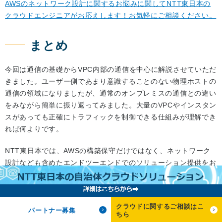
AWSのネットワーク設計に関するお悩みに関してNTT東日本の
クラウドエンジニアがお応えします！お気軽にご相談ください。
まとめ
今回は通信の基礎からVPC内部の通信を中心に解説させていただ
きました。ユーザー側であまり意識することのない物理ホストの
通信の領域になりましたが、通常のオンプレミスの通信との違い
をみながら簡単に振り返ってみました。大量のVPCやインスタン
スがあっても正確にトラフィックを制御できる仕組みが理解でき
れば何よりです。
NTT東日本では、AWSの構築保守だけではなく、ネットワーク
設計なども含めたエンドツーエンドでのソリューション提供をお
こなっております。
経験値豊かなメンバーがご担当させていただきますので、
是非お
気軽にお問い合わせください！
クラウドに関するご相談はこ
パートナー募集
ちら