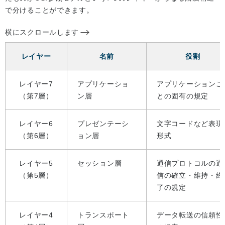
で分けることができます。
横にスクロールします
レイヤー
名前
役割
レイヤー7
アプリケーショ
アプリケーションご
（第7層）
ン層
との固有の規定
レイヤー6
プレゼンテーシ
文字コードなど表現
（第6層）
ョン層
形式
レイヤー5
セッション層
通信プロトコルの通
（第5層）
信の確立・維持・終
了の規定
レイヤー4
トランスポート
データ転送の信頼性