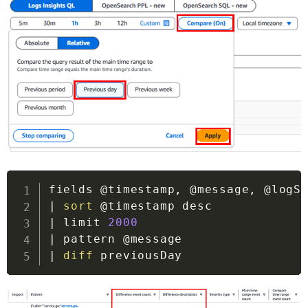
|
sort
|
 limit 
2000
|
|
diff
 previousDay