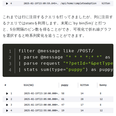
これまでは行に注目するクエリを打ってきましたが、列に注目す
るクエリではstatsを利用します。末尾に`by bin(5m)`と打つ
と、5分間隔のビン数を得ることができ、可視化で折れ線グラフ
を選択すると時系列変化を追うことができます。
|
 parse @message 
"* * * *:* *"
|
 parse request 
"*?petId=*&petType
|
 stats sum
(
type
=
"puppy"
)
 as puppy