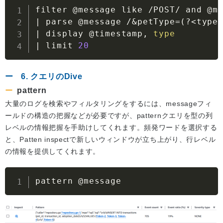
|
 parse @message /
&
petType
=
(
?
<
type
|
 display @timestamp, 
type
|
 limit 
20
6. クエリのDive
pattern
大量のログを検索やフィルタリングをするには、messageフィ
ールドの構造の把握などが必要ですが、patternクエリを型の列
レベルの情報把握を手助けしてくれます。頻発ワードを選択する
と、Patten inspectで新しいウィンドウが立ち上がり、行レベル
の情報を提供してくれます。
pattern @message