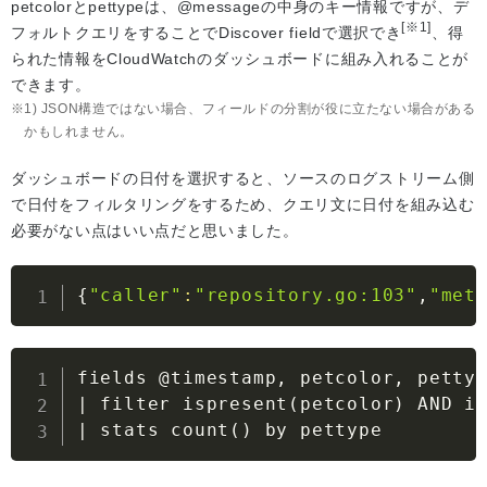
petcolorとpettypeは、@messageの中身のキー情報ですが、デ
[※1]
フォルトクエリをすることでDiscover fieldで選択でき
、得
られた情報をCloudWatchのダッシュボードに組み入れることが
できます。
1) JSON構造ではない場合、フィールドの分割が役に立たない場合がある
かもしれません。
ダッシュボードの日付を選択すると、ソースのログストリーム側
で日付をフィルタリングをするため、クエリ文に日付を組み込む
必要がない点はいい点だと思いました。
{
"caller"
:
"repository.go:103"
,
"met
|
 filter ispresent
(
petcolor
)
 AND i
|
 stats count
(
)
 by pettype