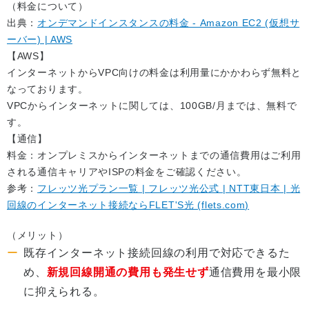
（料金について）
出典：
オンデマンドインスタンスの料金 - Amazon EC2 (仮想サ
ーバー) | AWS
【AWS】
インターネットからVPC向けの料金は利用量にかかわらず無料と
なっております。
VPCからインターネットに関しては、100GB/月までは、無料で
す。
【通信】
料金：オンプレミスからインターネットまでの通信費用はご利用
される通信キャリアやISPの料金をご確認ください。
参考：
フレッツ光プラン一覧 | フレッツ光公式 | NTT東日本 | 光
回線のインターネット接続ならFLET'S光 (flets.com)
（メリット）
既存インターネット接続回線の利用で対応できるた
め、
新規回線開通の費用も発生せず
通信費用を最小限
に抑えられる。