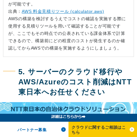
が可能です。
出典：
AWS 料金見積りツール (calculator.aws)
AWSの構築を検討するうえでコストの確認を実施する際に
使用する見積りツールを用いて確認することが可能です
が、ここでもその時点での公表されている課金体系で計算
できるので、構築前にどの程度のコストが発生するのか確
認してからAWSでの構築を実施するようにしましょう。
5. サーバーのクラウド移行や
AWS/Azureのコスト削減はNTT
東日本へお任せください
①NTT東日本では、「ゼロからのクラウド化」をワンストップで
支援いたします。
②NTT東日本では、300社のお客さまのクラウド導入・運用の実
クラウドに関するご相談はこ
績があり、運用に関するトラブルは24時間365日サポートするプ
パートナー募集
ちら
ランの用意がございます。