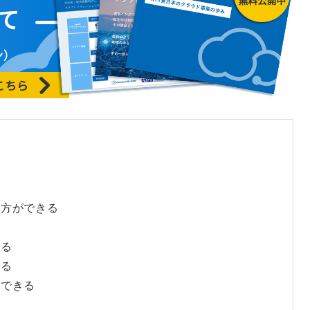
き方ができる
なる
れる
築できる