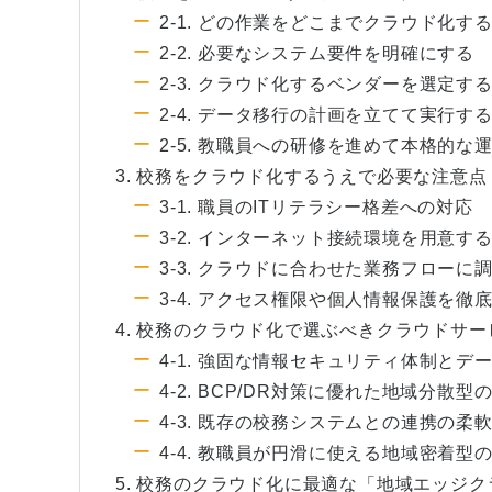
2-1. どの作業をどこまでクラウド化す
2-2. 必要なシステム要件を明確にする
2-3. クラウド化するベンダーを選定す
2-4. データ移行の計画を立てて実行す
2-5. 教職員への研修を進めて本格的な
3. 校務をクラウド化するうえで必要な注意点
3-1. 職員のITリテラシー格差への対応
3-2. インターネット接続環境を用意す
3-3. クラウドに合わせた業務フローに
3-4. アクセス権限や個人情報保護を徹
4. 校務のクラウド化で選ぶべきクラウドサ
4-1. 強固な情報セキュリティ体制とデ
4-2. BCP/DR対策に優れた地域分散型
4-3. 既存の校務システムとの連携の柔
4-4. 教職員が円滑に使える地域密着型
5. 校務のクラウド化に最適な「地域エッジ