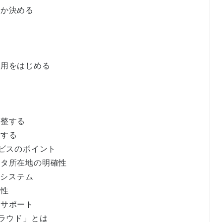
るか決める
る
る
運用をはじめる
る
調整する
底する
ービスのポイント
ータ所在地の明確性
のシステム
軟性
のサポート
クラウド」とは