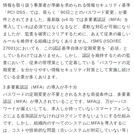
情報を取り扱う事業者が準拠を求められる情報セキュリティ基準
「PCI DSS」では、長らく「90日ごとのパスワード変更」が要
件とされてきました。最新版 (v4.0) では多要素認証（MFA）を
導入していれば必須ではなくなるなど、柔軟な対応が可能になり
ましたが、監査を確実にクリアするために、あえて従来の厳しい
ルールを維持する組織は少なくありません。ISMS (ISO/IEC
27001)においても、この認証基準自体が定期変更を「必須」と
しているわけではありません。しかし、認証を維持するための監
査において、従来の管理策として定着している「パスワードの定
期変更」を分かりやすい情報セキュリティ対策として実施し続け
ている企業が多くあります。
多要素認証（MFA）の導入が不十分
パスワードの定期変更が不要とされる大きな前提条件は、多要素
認証（MFA）が導入されていることです。MFAは、万が一パス
ワードが漏えいしても、本人しか持っていないスマートフォンな
どによる追加認証がなければログインできないようにする仕組み
です。しかし、組織内のすべてのシステムにMFAを導入するに
は、コストや技術的な問題（古いシステムが対応していない等）