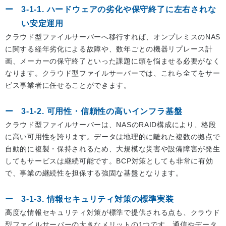
3-1-1. ハードウェアの劣化や保守終了に左右されな
い安定運用
クラウド型ファイルサーバーへ移行すれば、オンプレミスのNAS
に関する経年劣化による故障や、数年ごとの機器リプレース計
画、メーカーの保守終了といった課題に頭を悩ませる必要がなく
なります。クラウド型ファイルサーバーでは、これら全てをサー
ビス事業者に任せることができます。
3-1-2. 可用性・信頼性の高いインフラ基盤
クラウド型ファイルサーバーは、NASのRAID構成により、格段
に高い可用性を誇ります。データは地理的に離れた複数の拠点で
自動的に複製・保持されるため、大規模な災害や設備障害が発生
してもサービスは継続可能です。BCP対策としても非常に有効
で、事業の継続性を担保する強固な基盤となります。
3-1-3. 情報セキュリティ対策の標準実装
高度な情報セキュリティ対策が標準で提供される点も、クラウド
型ファイルサーバーの大きなメリットの1つです。通信やデータ