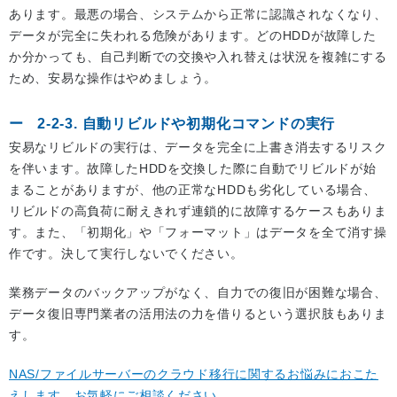
あります。最悪の場合、システムから正常に認識されなくなり、
データが完全に失われる危険があります。どのHDDが故障した
か分かっても、自己判断での交換や入れ替えは状況を複雑にする
ため、安易な操作はやめましょう。
2-2-3. 自動リビルドや初期化コマンドの実行
安易なリビルドの実行は、データを完全に上書き消去するリスク
を伴います。故障したHDDを交換した際に自動でリビルドが始
まることがありますが、他の正常なHDDも劣化している場合、
リビルドの高負荷に耐えきれず連鎖的に故障するケースもありま
す。また、「初期化」や「フォーマット」はデータを全て消す操
作です。決して実行しないでください。
業務データのバックアップがなく、自力での復旧が困難な場合、
データ復旧専門業者の活用法の力を借りるという選択肢もありま
す。
NAS/ファイルサーバーのクラウド移行に関するお悩みにおこた
えします。お気軽にご相談ください。