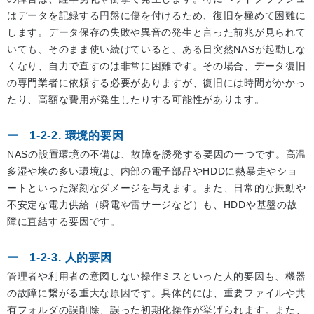
はデータを記録する円盤に傷を付けるため、復旧を極めて困難に
します。データ保存の失敗や異音の発生と言った前兆が見られて
いても、そのまま使い続けていると、ある日突然NASが起動しな
くなり、自力で直すのは非常に困難です。その場合、データ復旧
の専門業者に依頼する必要がありますが、復旧には時間がかかっ
たり、高額な費用が発生したりする可能性があります。
1-2-2. 環境的要因
NASの設置環境の不備は、故障を誘発する要因の一つです。高温
多湿や埃の多い環境は、内部の電子部品やHDDに熱暴走やショ
ートといった深刻なダメージを与えます。また、日常的な振動や
不安定な電力供給（瞬電や雷サージなど）も、HDDや基盤の故
障に直結する要因です。
1-2-3. 人的要因
管理者や利用者の意図しない操作ミスといった人的要因も、機器
の故障に繋がる重大な原因です。具体的には、重要ファイルや共
有フォルダの誤削除、誤った初期化操作が挙げられます。また、