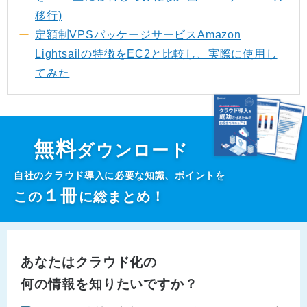
移行)
定額制VPSパッケージサービスAmazon
Lightsailの特徴をEC2と比較し、実際に使用し
てみた
無料
ダウンロード
自社のクラウド導入に必要な知識、ポイントを
１
冊
この
に総まとめ！
あなたはクラウド化の
何の情報を知りたいですか？