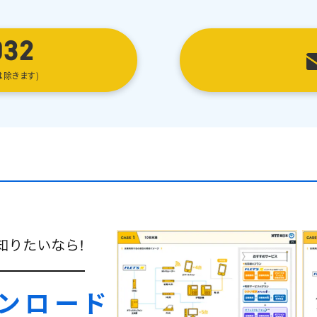
032
は除きます)
ンロード