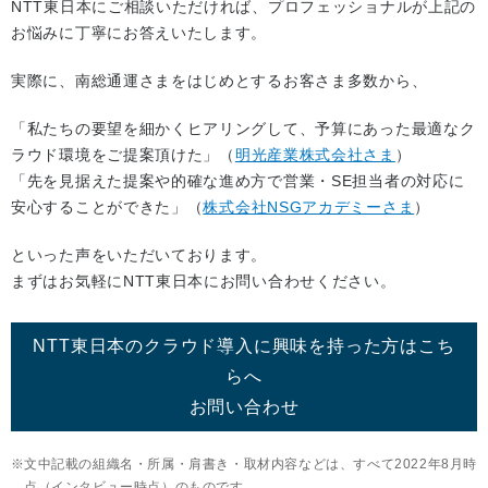
NTT東日本にご相談いただければ、プロフェッショナルが上記の
お悩みに丁寧にお答えいたします。
実際に、南総通運さまをはじめとするお客さま多数から、
「私たちの要望を細かくヒアリングして、予算にあった最適なク
ラウド環境をご提案頂けた」（
明光産業株式会社さま
）
「先を見据えた提案や的確な進め方で営業・SE担当者の対応に
安心することができた」（
株式会社NSGアカデミーさま
）
といった声をいただいております。
まずはお気軽にNTT東日本にお問い合わせください。
NTT東日本のクラウド導入に興味を持った方はこち
らへ
お問い合わせ
文中記載の組織名・所属・肩書き・取材内容などは、すべて2022年8月時
点（インタビュー時点）のものです。