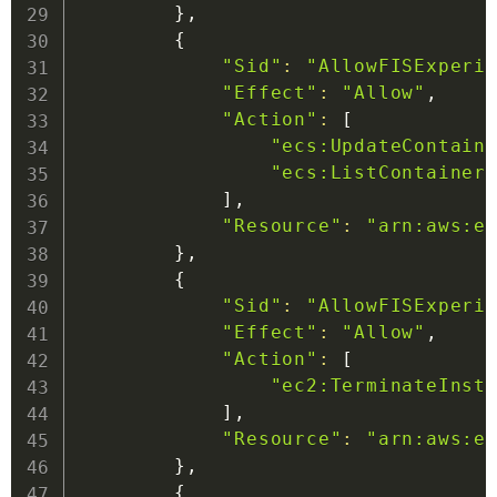
}
,

{
"Sid"
:
"AllowFISExperi
"Effect"
:
"Allow"
,

"Action"
:
[
"ecs:UpdateContain
"ecs:ListContainer
]
,

"Resource"
:
"arn:aws:e
}
,

{
"Sid"
:
"AllowFISExperi
"Effect"
:
"Allow"
,

"Action"
:
[
"ec2:TerminateInst
]
,

"Resource"
:
"arn:aws:e
}
,

{