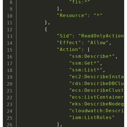
"fis:*"
]
,

"Resource"
:
"*"
}
,

{
"Sid"
:
"ReadOnlyAction
"Effect"
:
"Allow"
,

"Action"
:
[
"ssm:Describe*"
,

"ssm:Get*"
,

"ssm:List*"
,

"ec2:DescribeInsta
"rds:DescribeDBClu
"ecs:DescribeClust
"ecs:ListContainer
"eks:DescribeNodeg
"cloudwatch:Descri
"iam:ListRoles"
]
,
