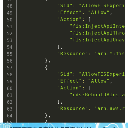
"Sid"
:
"AllowFISExperi
"Effect"
:
"Allow"
,

"Action"
:
[
"fis:InjectApiInte
"fis:InjectApiThro
"fis:InjectApiUnav
]
,

"Resource"
:
"arn:*:fis
}
,

{
"Sid"
:
"AllowFISExperi
"Effect"
:
"Allow"
,

"Action"
:
[
"rds:RebootDBInsta
]
,

"Resource"
:
"arn:aws:r
}
,

{