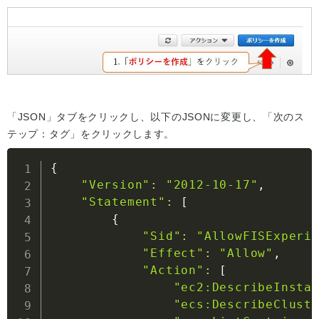
「JSON」タブをクリックし、以下のJSONに変更し、「次のス
テップ：タグ」をクリックします。
{
"Version"
:
"2012-10-17"
,

"Statement"
:
[
{
"Sid"
:
"AllowFISExperi
"Effect"
:
"Allow"
,

"Action"
:
[
"ec2:DescribeInsta
"ecs:DescribeClust