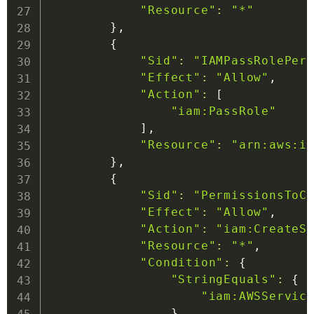
"Resource"
:
"*"
}
,

{
"Sid"
:
"IAMPassRolePer
"Effect"
:
"Allow"
,

"Action"
:
[
"iam:PassRole"
]
,

"Resource"
:
"arn:aws:i
}
,

{
"Sid"
:
"PermissionsToC
"Effect"
:
"Allow"
,

"Action"
:
"iam:CreateS
"Resource"
:
"*"
,

"Condition"
:
{
"StringEquals"
:
{
"iam:AWSServic
}