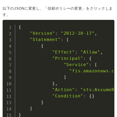
以下のJSONに変更し、「信頼ポリシーの変更」をクリックしま
す。
{
"Version"
:
"2012-10-17"
,

"Statement"
:
[
{
"Effect"
:
"Allow"
,

"Principal"
:
{
"Service"
:
[
"fis.amazonaws.c
]
}
,

"Action"
:
"sts:AssumeR
"Condition"
:
{
}
}
]
}