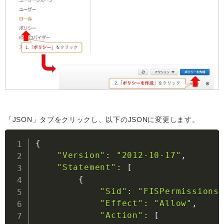
「JSON」タブをクリックし、以下のJSONに変更します。
{
"Version"
:
"2012-10-17"
,

"Statement"
:
[
{
"Sid"
:
"FISPermissions
"Effect"
:
"Allow"
,

"Action"
:
[