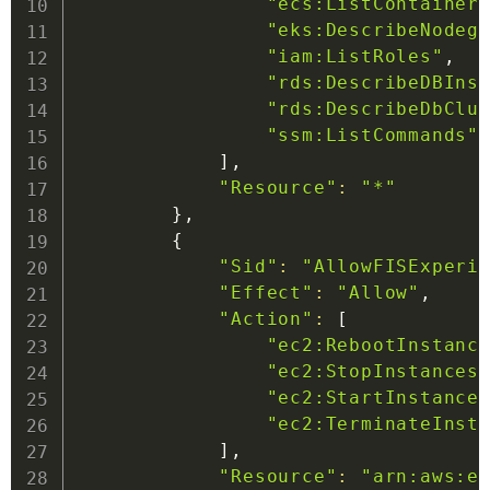
"ecs:ListContainer
"eks:DescribeNodeg
"iam:ListRoles"
,

"rds:DescribeDBIns
"rds:DescribeDbClu
"ssm:ListCommands"
]
,

"Resource"
:
"*"
}
,

{
"Sid"
:
"AllowFISExperi
"Effect"
:
"Allow"
,

"Action"
:
[
"ec2:RebootInstanc
"ec2:StopInstances
"ec2:StartInstance
"ec2:TerminateInst
]
,

"Resource"
:
"arn:aws:e