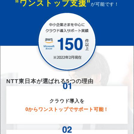
”ワンストップ支援”
が可能です！
NTT東日本が選ばれる
5
つの理由
クラウド導入を
0からワンストップでサポート可能！