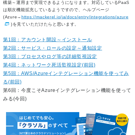
構築～運用まで実現できるようになります。対応しているPaaS
は順次機能拡充しているようですので、ヘルプページ
(Azure→
https://mackerel.io/ja/docs/entry/integrations/azure
)を見ていただけたらと思います。
第1回：アカウント開設～インストール
第2回：サービス・ロールの設定～通知設定
第3回：プロセスやログ等の詳細監視設定
第4回：ネットワーク死活監視設定(前回)
第5回：AWS/Azureインテグレーション機能を使ってみ
る(前回)
第6回：今度こそAzureインテグレーション機能を使って
みる(今回)