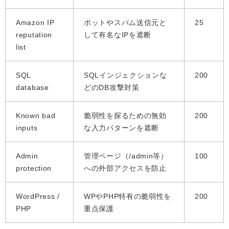
Amazon IP
ボットやスパム送信元と
25
reputation
して有名なIPを遮断
list
SQL
SQLインジェクションな
200
database
どのDB攻撃対策
Known bad
脆弱性を探るための無効
200
inputs
な入力パターンを遮断
Admin
管理ページ（/admin等）
100
protection
への外部アクセスを防止
WordPress /
WPやPHP特有の脆弱性を
200
PHP
重点保護