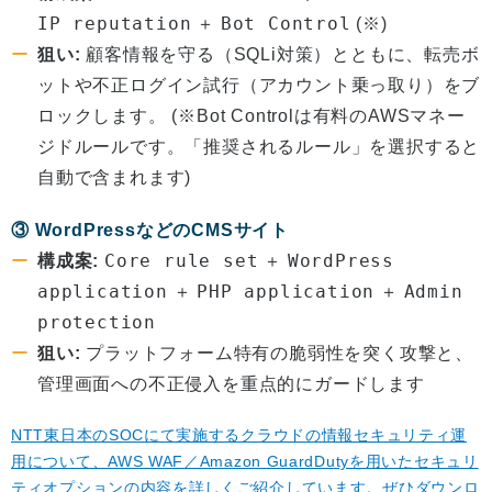
IP reputation
Bot Control
＋
(※)
狙い:
顧客情報を守る（SQLi対策）とともに、転売ボ
ットや不正ログイン試行（アカウント乗っ取り）をブ
ロックします。 (※Bot Controlは有料のAWSマネー
ジドルールです。「推奨されるルール」を選択すると
自動で含まれます)
③ WordPressなどのCMSサイト
Core rule set
WordPress
構成案:
＋
application
PHP application
Admin
＋
＋
protection
狙い:
プラットフォーム特有の脆弱性を突く攻撃と、
管理画面への不正侵入を重点的にガードします
NTT東日本のSOCにて実施するクラウドの情報セキュリティ運
用について、AWS WAF／Amazon GuardDutyを用いたセキュリ
ティオプションの内容を詳しくご紹介しています。ぜひダウンロ