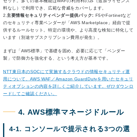
セット。多くの基本機能はWAFの利用料のみ（追加ライセンス
料なし）で利用でき、広範な脅威をカバーします。
主要情報セキュリティベンダー提供パック:
F5やFortinetなど
のセキュリティ専業ベンダーが「AWS Marketplace」経由で提
供するルールセット。特定の環境や、より高度な検知に特化して
います（別途サブスクリプション費用が発生）。
まずは「AWS標準」で基礎を固め、必要に応じて「ベンダー
製」で防御力を強化する、という考え方が基本です。
NTT東日本のSOCにて実施するクラウドの情報セキュリティ運
用について、AWS WAF／Amazon GuardDutyを用いたセキュリ
ティオプションの内容を詳しくご紹介しています。ぜひダウンロ
ードしてご確認ください。
4. AWS標準マネージドルール
4-1. コンソールで提示される3つの選