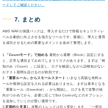
ードしてご確認ください。
7. まとめ
AWS WAFの保護パックは、導入するだけで情報セキュリティレ
ベルを劇的に向上させる強力なツールです。最後に、導入と運用
を成功させるための重要なポイントを改めて整理します。
「Countモード」で始める
最初から遮断（Block）設定にする
と、正常な通信まで止めてしまうリスクがあります。まずは「検
知のみ（Count）」に設定し、ログを確認しながら誤検知がない
かテスト期間を設けるのが鉄則です。
「重要ルール」からスモールスタート
いきなり高額な有料ル
ールや複雑な設定を入れる必要はありません。まずは基本となる
「重要ルール（Essential）」から開始し、ログを見て攻撃の傾
向がつかめてから、必要に応じてBot Controlなどのオプション
を追加していくのが賢い運用です。
定期的な見直し
攻撃のトレンドは日々変化します。「一度設