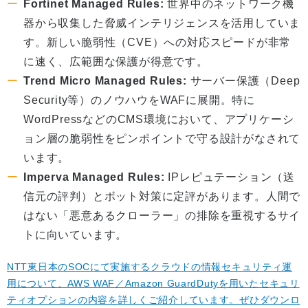
Fortinet Managed Rules:
世界中のネットワーク機
器から収集した脅威インテリジェンスを活用していま
す。新しい脆弱性（CVE）への対応スピードが非常
に速く、広範囲な保護が得意です。
Trend Micro Managed Rules:
サーバー保護（Deep
Security等）のノウハウをWAFに展開。特に
WordPressなどのCMS環境において、アプリケーシ
ョン層の脆弱性をピンポイントで守る設計がなされて
います。
Imperva Managed Rules:
IPレピュテーション（送
信元の評判）とボット対策に定評があります。人間で
はない「悪意あるクローラー」の排除を重視するサイ
トに向いています。
NTT東日本のSOCにて実施するクラウドの情報セキュリティ運
用について、AWS WAF／Amazon GuardDutyを用いたセキュリ
ティオプションの内容を詳しくご紹介しています。ぜひダウンロ