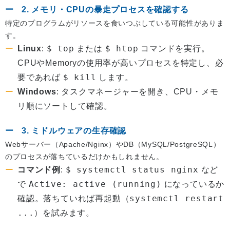
2. メモリ・CPUの暴走プロセスを確認する
特定のプログラムがリソースを食いつぶしている可能性がありま
す。
$ top
$ htop
Linux
:
または
コマンドを実行。
CPUやMemoryの使用率が高いプロセスを特定し、必
$ kill
要であれば
します。
Windows
: タスクマネージャーを開き、CPU・メモ
リ順にソートして確認。
3. ミドルウェアの生存確認
Webサーバー（Apache/Nginx）やDB（MySQL/PostgreSQL）
のプロセスが落ちているだけかもしれません。
$ systemctl status nginx
コマンド例
:
など
Active: active (running)
で
になっているか
（systemctl restart
確認。落ちていれば再起動
...）
を試みます。