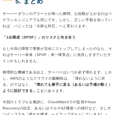
5. まとめ
サーバーダウンのアラートが鳴った瞬間、心拍数が上がるのはベ
テランエンジニアでも同じです。しかし、正しい手順を知ってい
れば、パニックは「冷静な対応」へと変わります。
「1台構成（SPOF）」のリスクと向き合う
もし今回の障害で業務が完全にストップしてしまったのなら、そ
れはサーバー単体（SPOF：単一障害点）に依存しすぎていたサ
インかもしれません。
物理的な機械である以上、サーバーはいつか必ず壊れます。しか
し、AWSのようなクラウドの醍醐味は、「壊れないように祈
る」のではなく、
「壊れても勝手に直る（あるいは予備が動く）
ように設計できる」こと
にあります。
今回のトラブルを教訓に、CloudWatchでの監視やAuto
Recoveryの設定、あるいはマルチAZ構成への移行など、少しず
つインフラを「眠れる構成」へとアップデートしていきましょ