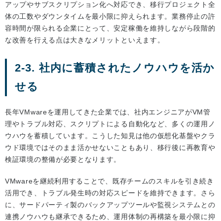
アップやサブスクリプション化へ対応でき、移行プロジェクト全
体の工数やダウンタイムを最小限に抑えられます。業務停止の許
容時間が限られる企業にとって、安定稼働を維持しながら段階的
な改善を行える点は大きなメリットといえます。
2-3. 社内に蓄積されたノウハウを活か
せる
長年VMwareを運用してきた企業では、社内エンジニアがVM管
理やトラブル対応、スクリプトによる自動化など、多くの運用ノ
ウハウを蓄積しています。こうした知見は他の仮想化基盤やクラ
ウド環境ではそのまま活かせないこともあり、移行後に再教育や
検証環境の整備が必要となります。
VMwareを継続利用することで、既存チームのスキルを引き続き
活用でき、トラブル発生時の対応スピードを維持できます。さら
に、サードパーティ製のバックアップツールや監視システムとの
連携ノウハウも継承できるため、運用体制の再構築を最小限に抑