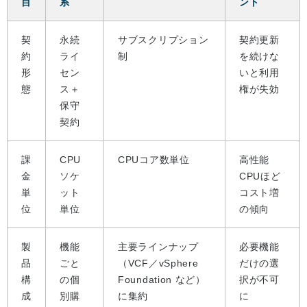
目
系
ント
契
永続
サブスクリプション
契約更新
約
ライ
制
を続けな
形
セン
いと利用
態
ス＋
権が失効
保守
契約
課
CPU
CPUコア数単位
高性能
金
ソケ
CPUほど
単
ット
コスト増
位
単位
の傾向
製
機能
主要ラインナップ
必要機能
品
ごと
（VCF／vSphere
だけの選
構
の個
Foundation など）
択が不可
成
別購
に集約
に