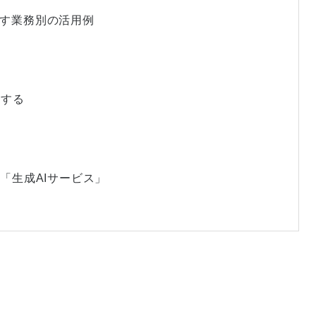
かす業務別の活用例
定する
る
の「生成AIサービス」