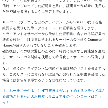
のサーバーに証明書をアップロードします。またSSL/TLSの通
信時にアップロードした証明書と共に、証明書の作成時に使用し
た秘密鍵を参照するように設定を行います。
サーバーはブラウザなどのクライアントからSSL/TLSによる接
続要求を受信した際、クライアントに証明書を送信します。
クライアントはサーバーから受信した証明書に含まれる認証局の
署名を検証し、証明書に含まれるサーバーの公開鍵やCommon
Nameが改ざんされていないことを確認します。
確認後は、その後の通信のために一時的に使用する共通鍵を生成
し、サーバーの公開鍵を使用して暗号化してサーバーへ送信しま
す。
なお、多くのクライアントは信頼する認証局のリストを備えてお
り、このリストに含まれない認証局が発行した証明書を受信した
場合には警告を表示するような仕様になっています。
【これ一冊で分かる！】NTT東日本がおすすめするクラウド導入
を成功させるためのお役立ちマニュアルのダウンロードはこち
ら！