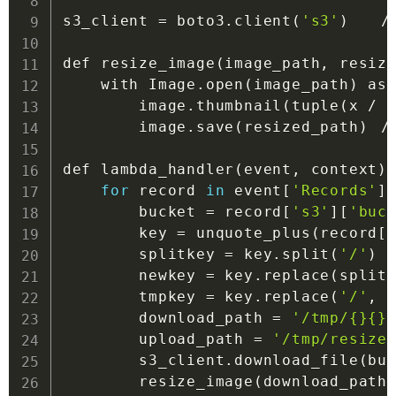
s3_client 
=
 boto3.client
(
's3'
)
	
def resize_image
(
image_path, resiz
    with Image.open
(
image_path
)
 as image:	
        image.thumbnail
(
tuple
(
x / 
        image.save
(
resized_path
)
	//Lambda内の一時保存先に保存

def lambda_handler
(
event, context
)
:	//Lambdaから最初に呼びされるハンドラ
for
record
in
 event
[
'Records'
]
:	
        bucket 
=
 record
[
's3'
]
[
'buc
        key 
=
 unquote_plus
(
record
[
        splitkey 
=
 key.split
(
'/'
)
	//keyのフォル
        newkey 
=
 key.replace
(
split
        tmpkey 
=
 key.replace
(
'/'
, 
        download_path 
=
'/tmp/{}{}
        upload_path 
=
'/tmp/resize
        s3_client.download_file
(
bu
        resize_image
(
download_path