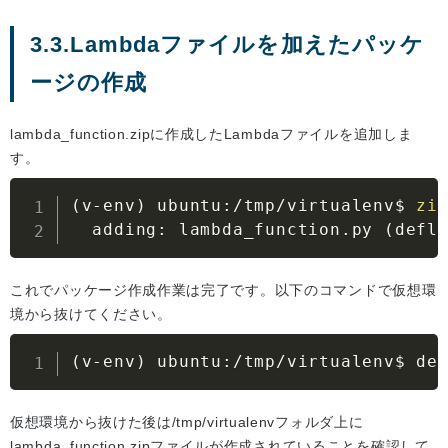
3.3.Lambdaファイルを加えたパッケ
ージの作成
lambda_function.zipに作成したLambdaファイルを追加しま
す。
(
v-env
)
 ubuntu:/tmp/virtualenv$ 
zi
  adding: lambda_function.py 
(
defl
これでパッケージ作成作業は完了です。以下のコマンドで仮想環
境から抜けてください。
(
v-env
)
 ubuntu:/tmp/virtualenv$ de
仮想環境から抜けた後は/tmp/virtualenvフォルダ上に
lambda_function.zipファイルが作成されていることを確認して