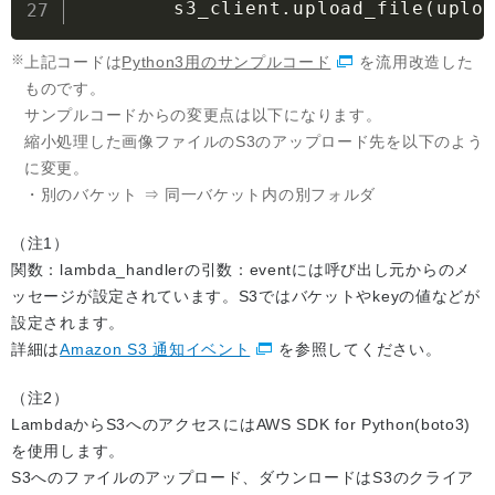
        s3_client.upload_file
(
uplo
上記コードは
Python3用のサンプルコード
を流用改造した
ものです。
サンプルコードからの変更点は以下になります。
縮小処理した画像ファイルのS3のアップロード先を以下のよう
に変更。
・別のバケット ⇒ 同一バケット内の別フォルダ
（注1）
関数：lambda_handlerの引数：eventには呼び出し元からのメ
ッセージが設定されています。S3ではバケットやkeyの値などが
設定されます。
詳細は
Amazon S3 通知イベント
を参照してください。
（注2）
LambdaからS3へのアクセスにはAWS SDK for Python(boto3)
を使用します。
S3へのファイルのアップロード、ダウンロードはS3のクライア