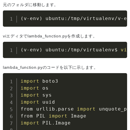
元のフォルダに移動します。
(
v-env
)
 ubuntu:/tmp/virtualenv/v-e
viエディタでlambda_function.pyを作成します。
(
v-env
)
 ubuntu:/tmp/virtualenv$ 
vi
lambda_function.pyのコードを以下に示します。
import
import
import
import
 uuid	

from urllib.parse 
import
 unquote_plu
from PIL 
import
import
 PIL.Image	
