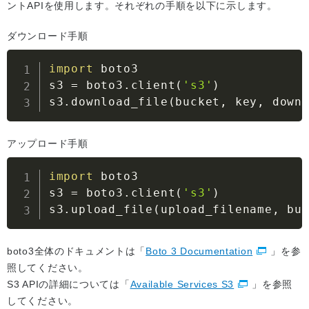
ントAPIを使用します。それぞれの手順を以下に示します。
ダウンロード手順
import
 boto3

s3 
=
 boto3.client
(
's3'
)
s3.download_file
(
bucket, key, down
アップロード手順
import
 boto3

s3 
=
 boto3.client
(
's3'
)
s3.upload_file
(
upload_filename, bu
boto3全体のドキュメントは「
Boto 3 Documentation
」を参
照してください。
S3 APIの詳細については「
Available Services S3
」を参照
してください。