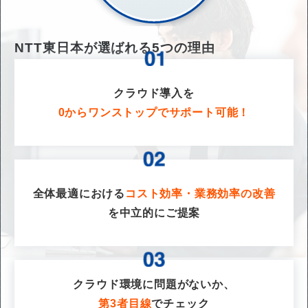
NTT東日本が選ばれる
5
つの理由
クラウド導入を
0からワンストップでサポート可能！
全体最適における
コスト効率・業務効率の改善
を
中立的にご提案
クラウド環境に問題がないか、
第3者目線
でチェック