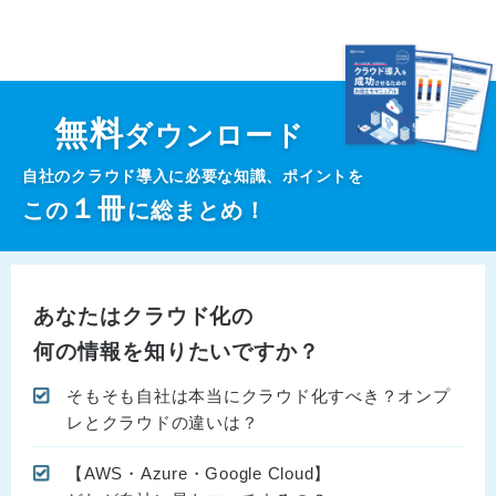
無料
ダウンロード
自社のクラウド導入に必要な知識、ポイントを
１
冊
この
に総まとめ！
あなたはクラウド化の
何の情報を知りたいですか？
そもそも自社は本当にクラウド化すべき？オンプ
レとクラウドの違いは？
【AWS・Azure・Google Cloud】