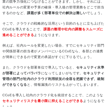
業の競争力強化につなげることができます。しかし、それには、
社内ルールの変更や予算の確保・導入後の管理業務をどこで担当
するのかなど、
課題が多く部署単位での解決は難しい
でしょう。
そこで、クラウドの戦略的な活用という目的のもとに立ち上げた
CCoEを導入することで、
課題の整理や社内の調整をスムーズに
進めることができる
ようになります。
例えば、社内ルールを変更したい場合、すでにセキュリティ部門
や関係部署の担当者がメンバーにいるCCoEなら、各部との連携
が簡単にできるので変更の承認がすぐに下りるでしょう。
また、クラウドを部署単位で導入していると、
セキュリティ水準
が部署によってバラバラ
になってしまいがちです。
セキュリティ
管理の部門が社内のクラウド利用状況の全容を把握できず、統制
ができなくなる
と、情報漏洩のリスクも上がってしまいます。
CCoEを導入し社内のクラウド化を統括することで、このような
セキュリティリスクを最小限に抑えることができる
ようになるで
しょう。