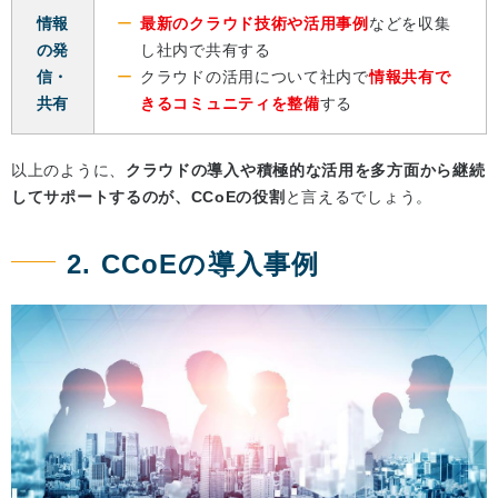
情報
最新のクラウド技術や活用事例
などを収集
の発
し社内で共有する
信・
クラウドの活用について社内で
情報共有で
共有
きるコミュニティを整備
する
以上のように、
クラウドの導入や積極的な活用を多方面から継続
してサポートするのが、CCoEの役割
と言えるでしょう。
2. CCoEの導入事例