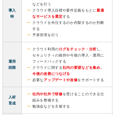
などを行う
導入
クラウド導入目標や要件定義をもとに
最適
時
なサービスを選定
する
クラウドを外注するのか内製するのか判断
する
予算管理を行う
クラウド利用の
ログをチェック・分析
し、
セキュリティの維持や今後の導入・運用に
運用
フィードバックする
段階
クラウドに関する
社内の要望などを集め、
今後の改善につなげる
必要な
アップデートや改修
をサポートする
社内や社外で研修
を受けることのできる仕
人材
組みを整備する
育成
勉強会などを主催する