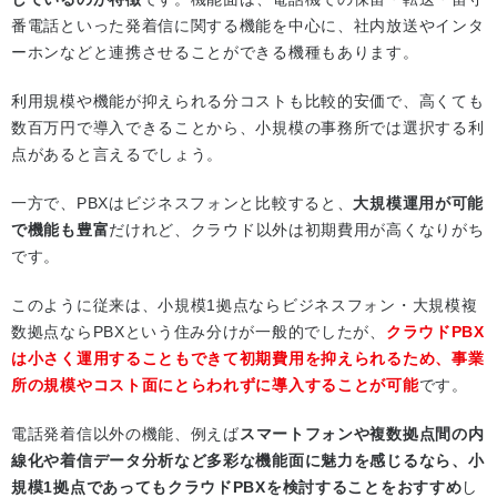
番電話といった発着信に関する機能を中心に、社内放送やインタ
ーホンなどと連携させることができる機種もあります。
利用規模や機能が抑えられる分コストも比較的安価で、高くても
数百万円で導入できることから、小規模の事務所では選択する利
点があると言えるでしょう。
一方で、PBXはビジネスフォンと比較すると、
大規模運用が可能
で機能も豊富
だけれど、クラウド以外は初期費用が高くなりがち
です。
このように従来は、小規模1拠点ならビジネスフォン・大規模複
数拠点ならPBXという住み分けが一般的でしたが、
クラウドPBX
は小さく運用することもできて初期費用を抑えられるため、事業
所の規模やコスト面にとらわれずに導入することが可能
です。
電話発着信以外の機能、例えば
スマートフォンや複数拠点間の内
線化や着信データ分析など多彩な機能面に魅力を感じるなら、小
規模1拠点であってもクラウドPBXを検討することをおすすめ
し