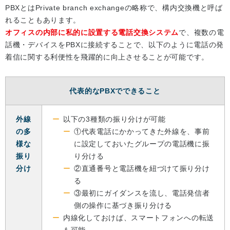
PBXとはPrivate branch exchangeの略称で、構内交換機と呼ば
れることもあります。
オフィスの内部に私的に設置する電話交換システム
で、複数の電
話機・デバイスをPBXに接続することで、以下のように電話の発
着信に関する利便性を飛躍的に向上させることが可能です。
代表的なPBXでできること
外線
以下の3種類の振り分けが可能
の多
①代表電話にかかってきた外線を、事前
様な
に設定しておいたグループの電話機に振
振り
り分ける
分け
②直通番号と電話機を紐づけて振り分け
る
③最初にガイダンスを流し、電話発信者
側の操作に基づき振り分ける
内線化しておけば、スマートフォンへの転送