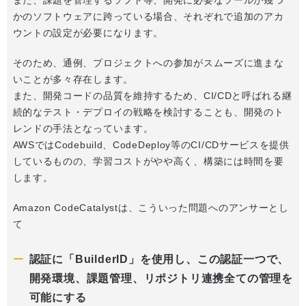
また、課題を管理するソフト等、開発に必要なツールが幾つ
かのソフトウェアに跨っている場合、それぞれで追加のアカ
ウントの設定が必要になります。
そのため、通例、プロジェクトへの参加がスムーズに進まな
いことが多々存在します。
また、開発コードの品質を維持するため、CI/CDと呼ばれる継
続的なテスト・デプロイの戦略を検討することも、開発のト
レンドの手法となっています。
AWSではCodebuild、CodeDeploy等のCI/CDサービスを提供
しているものの、学習コストがやや高く、構築には時間を要
します。
Amazon CodeCatalystは、こういった問題へのアンサーとし
て
認証に「BuilderID」を使用し、この認証一つで、
開発環境、課題管理、リポジトリ連携全ての管理を
可能にする