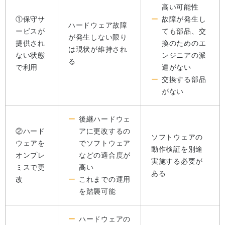
高い可能性
①保守サ
故障が発生し
ハードウェア故障
ービスが
ても部品、交
が発生しない限り
提供され
換のためのエ
は現状が維持され
ない状態
ンジニアの派
る
で利用
遣がない
交換する部品
がない
後継ハードウェ
②ハード
アに更改するの
ソフトウェアの
ウェアを
でソフトウェア
動作検証を別途
オンプレ
などの適合度が
実施する必要が
ミスで更
高い
ある
改
これまでの運用
を踏襲可能
ハードウェアの