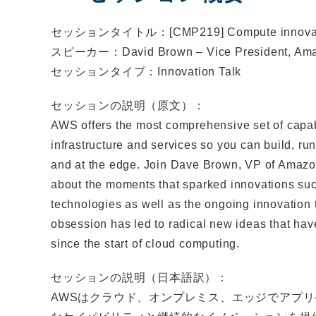
セッションタイトル：[CMP219] Compute innovation f
スピーカー：David Brown – Vice President, Amaz
セッションタイプ：Innovation Talk
セッションの説明（原文）：
AWS offers the most comprehensive set of capabi
infrastructure and services so you can build, ru
and at the edge. Join Dave Brown, VP of Amaz
about the moments that sparked innovations suc
technologies as well as the ongoing innovation
obsession has led to radical new ideas that ha
since the start of cloud computing.
セッションの説明（日本語訳）：
AWSはクラウド、オンプレミス、エッジでアプ