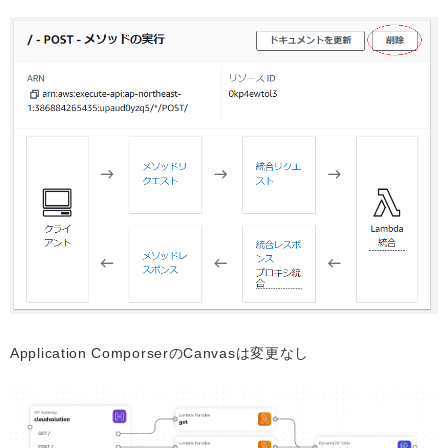
Application ComporserのCanvasは変更なし