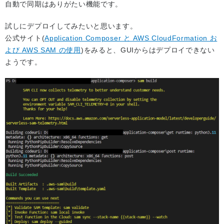
自動で同期はありがたい機能です。
試しにデプロイしてみたいと思います。
公式サイト(
Application Composer と AWS CloudFormation お
よび AWS SAM の使用
)をみると、GUIからはデプロイできない
ようです。