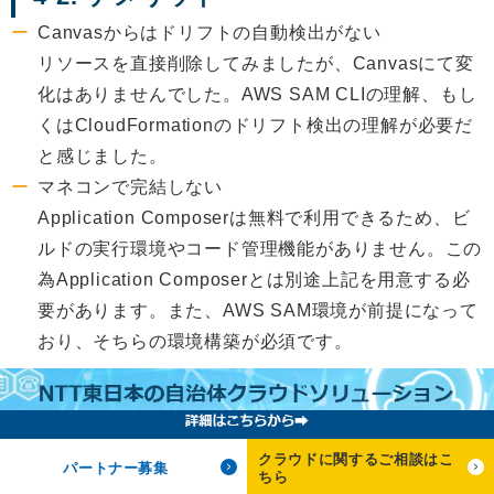
Canvasからはドリフトの自動検出がない
リソースを直接削除してみましたが、Canvasにて変
化はありませんでした。AWS SAM CLIの理解、もし
くはCloudFormationのドリフト検出の理解が必要だ
と感じました。
マネコンで完結しない
Application Composerは無料で利用できるため、ビ
ルドの実行環境やコード管理機能がありません。この
為Application Composerとは別途上記を用意する必
要があります。また、AWS SAM環境が前提になって
おり、そちらの環境構築が必須です。
5. まとめ
クラウドに関するご相談はこ
AWS SAM環境でサーバーレスを構築している方は、
パートナー募集
ちら
template.yamlの確認が出来ることと構成図の自動生成の点で乗