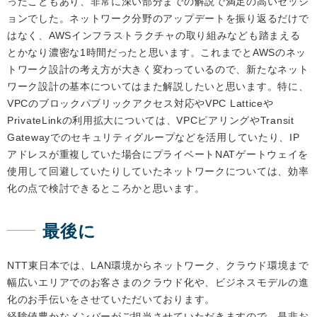
ったこともあり、非常に深い部分までの解説で満足の高いセッシ
ョンでした。ネットワーク分野のアップデートを振り返るだけで
はなく、AWSインフラストラクチャの取り組みなども踏まえる
とかなり濃密な1時間だったと思います。これまでとAWSのネッ
トワーク設計の考え方が大きく変わっているので、新たなネット
ワーク設計の基本についてはまた解説したいと思います。特に、
VPCのブロックパブリックアクセス対応やVPC Latticeや
PrivateLinkの利用拡大については、VPCピアリングやTransit
Gatewayでのセキュリティグループなどを活用していたり、IP
アドレスが重複していた場合にプライベートNATゲートウェイを
使用して回避していたりしていたネットワークについては、効率
化の点で検討できるところかと思います。
最後に
NTT東日本では、LAN環境からネットワーク、クラウド環境まで
幅広いエリアでのお客さまのクラウド化や、ビジネスモデルの進
化のお手伝いをさせていただいております。
経験値豊かなメンバーがご担当させていただきますので、是非お