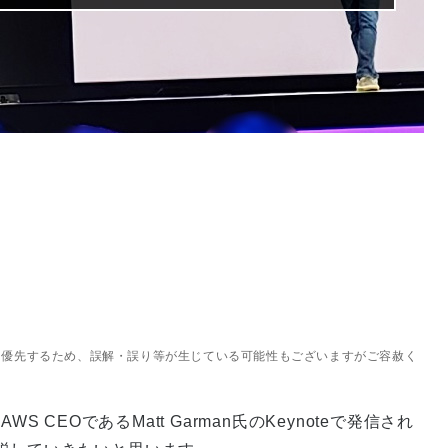
を優先するため、誤解・誤り等が生じている可能性もございますがご容赦く
 CEOであるMatt Garman氏のKeynoteで発信され