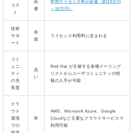
高
年間ライセンス料が必要（約10万円
コス
価
～18万円）
ト
技術
有
サポ
ライセンス利用料に含まれる
償
ート
コミ
ュニ
Red Hat が主催する各種メーリング
高
ティ
リストからユーザコミュニティの情
い
の充
報の入手が可能
実度
クラ
ウド
AWS、Microsoft Azure、Google
環境
有
Cloudなど主要なクラウドサービスで
での
利用可能
提供