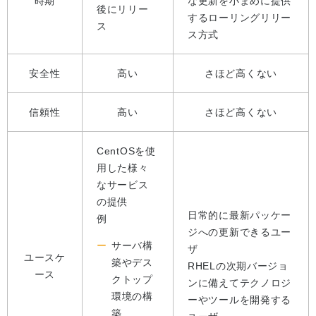
時期
な更新を小まめに提供
後にリリー
するローリングリリー
ス
ス方式
安全性
高い
さほど高くない
信頼性
高い
さほど高くない
CentOSを使
用した様々
なサービス
の提供
日常的に最新パッケー
例
ジへの更新できるユー
サーバ構
ザ
ユースケ
築やデス
RHELの次期バージョ
ース
クトップ
ンに備えてテクノロジ
環境の構
ーやツールを開発する
築