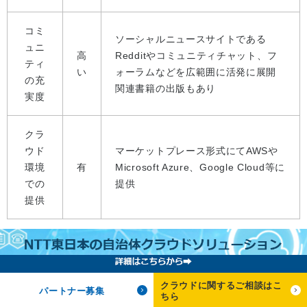
コミ
ソーシャルニュースサイトである
ュニ
高
Redditやコミュニティチャット、フ
ティ
い
ォーラムなどを広範囲に活発に展開
の充
関連書籍の出版もあり
実度
クラ
ウド
マーケットプレース形式にてAWSや
環境
有
Microsoft Azure、Google Cloud等に
での
提供
提供
AlmaLinux
4-6.Amazon Linux
クラウドに関するご相談はこ
パートナー募集
ちら