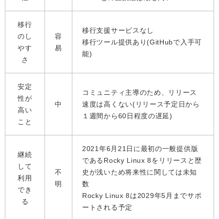
移行
移行支援サービスなし
のし
容
移行ツール提供あり(GitHubで入手可
やす
易
能)
さ
安定
コミュニティ主導のため、リリース
性が
中
速度は高くない(リリース予定日から
高い
１週間から60日程度の遅延)
こと
2021年6月21日に最初の一般提供版
継続
であるRocky Linux 8をリリースと歴
して
不
史が浅いため将来性に関しては未知
利用
明
数
でき
Rocky Linux 8は2029年5月までサポ
る
ートされる予定