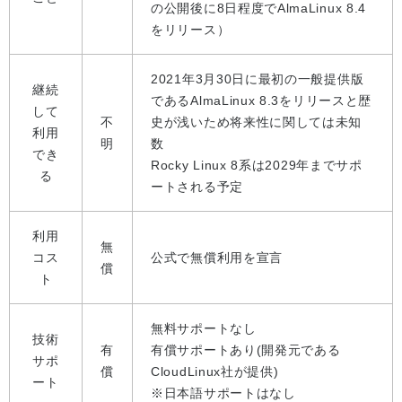
の公開後に8日程度でAlmaLinux 8.4
をリリース）
2021年3月30日に最初の一般提供版
継続
であるAlmaLinux 8.3をリリースと歴
して
不
史が浅いため将来性に関しては未知
利用
明
数
でき
Rocky Linux 8系は2029年までサポ
る
ートされる予定
利用
無
コス
公式で無償利用を宣言
償
ト
無料サポートなし
技術
有
有償サポートあり(開発元である
サポ
償
CloudLinux社が提供)
ート
※日本語サポートはなし