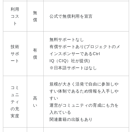
利用
無
コス
公式で無償利用を宣言
償
ト
無料サポートなし
技術
有償サポートあり(プロジェクトのメ
有
サポ
インスポンサーであるCtrl
償
ート
IQ（CIQ）社が提供)
※日本語サポートはなし
規模が大きく活発で自由に参加しや
コミ
すい体制であるため情報を入手しや
ュニ
高
すい
ティ
い
運営がコミュニティの育成にも力を
の充
入れている
実度
関連書籍の出版もあり