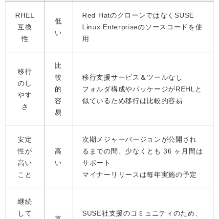
RHEL
Red HatのクローンではなくSUSE
低
互換
Linux Enterpriseのソースコードを使
い
性
用
比
移行
較
移行支援サービス＆ツールなし
のし
的
フォルダ構成やパッケージがREHLと
やす
容
似ているため移行は比較的容易
さ
易
安定
次期メジャーバージョンが公開され
性が
高
るまでの間、少なくとも 36 ヶ月間は
高い
い
サポート
こと
マイナーリリースは毎年実施の予定
継続
して
SUSE社支援のコミュニティのため、