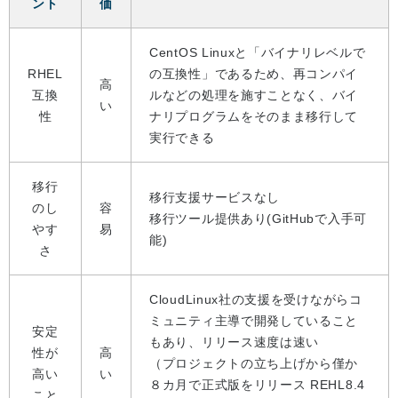
ント
価
CentOS Linuxと「バイナリレベルで
RHEL
の互換性」であるため、再コンパイ
高
互換
ルなどの処理を施すことなく、バイ
い
性
ナリプログラムをそのまま移行して
実行できる
移行
移行支援サービスなし
のし
容
移行ツール提供あり(GitHubで入手可
やす
易
能)
さ
CloudLinux社の支援を受けながらコ
ミュニティ主導で開発していること
安定
もあり、リリース速度は速い
性が
高
（プロジェクトの立ち上げから僅か
高い
い
８カ月で正式版をリリース REHL8.4
こと