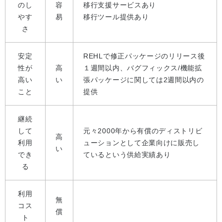
のし
容
移行支援サービスあり
やす
易
移行ツール提供あり
さ
安定
REHLで修正パッケージのリリース後
性が
高
１週間以内、バグフィックス/機能拡
高い
い
張パッケージに関しては2週間以内の
こと
提供
継続
して
元々2000年から有償のディストリビ
高
利用
ューションとして企業向けに販売し
い
でき
ているという供給実績あり
る
利用
無
コス
償
ト