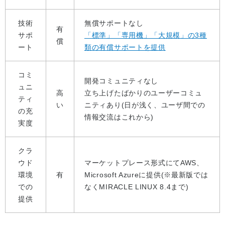
技術
無償サポートなし
有
サポ
「標準」「専用機」「大規模」の3種
償
ート
類の有償サポートを提供
コミ
開発コミュニティなし
ュニ
高
立ち上げたばかりのユーザーコミュ
ティ
い
ニティあり(日が浅く、ユーザ間での
の充
情報交流はこれから)
実度
クラ
ウド
マーケットプレース形式にてAWS、
環境
有
Microsoft Azureに提供(※最新版では
での
なくMIRACLE LINUX 8.4まで)
提供