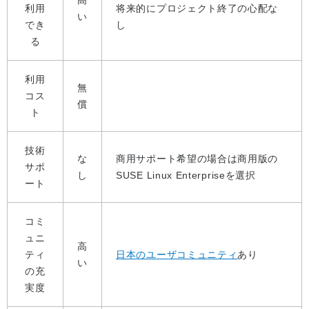
高
利用
将来的にプロジェクト終了の心配な
い
でき
し
る
利用
無
コス
償
ト
技術
な
商用サポート希望の場合は商用版の
サポ
し
SUSE Linux Enterpriseを選択
ート
コミ
ュニ
高
ティ
日本のユーザコミュニティ
あり
い
の充
実度