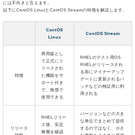
には不向きと言えます。
以下にCentOS LinuxとCentOS Streamの特徴を解説します。
CentOS
CentOS Stream
Linux
商用版とし
RHELのテスト用OS
て正式にリ
RHELがリリースされ
リースされ
る前にマイナーアップ
特徴
た機能をサ
デートに更新されるパ
ポート付き
ッチなどの検証用に利
で、無償で
用される
使用できる
バージョンなどの大き
RHELリリー
な単位でまとめて提供
ス後、安定
リリース
するのではなく、小さ
稼働を確認