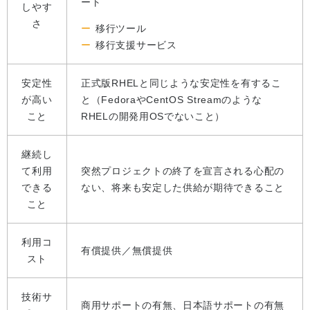
ート
しやす
さ
移行ツール
移行支援サービス
安定性
正式版RHELと同じような安定性を有するこ
が高い
と（FedoraやCentOS Streamのような
こと
RHELの開発用OSでないこと）
継続し
て利用
突然プロジェクトの終了を宣言される心配の
できる
ない、将来も安定した供給が期待できること
こと
利用コ
有償提供／無償提供
スト
技術サ
商用サポートの有無、日本語サポートの有無