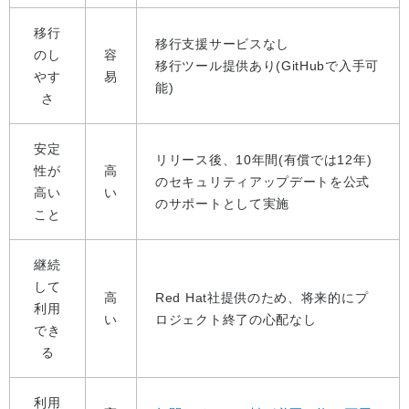
移行
移行支援サービスなし
のし
容
移行ツール提供あり(GitHubで入手可
やす
易
能)
さ
安定
リリース後、10年間(有償では12年)
性が
高
のセキュリティアップデートを公式
高い
い
のサポートとして実施
こと
継続
して
高
Red Hat社提供のため、将来的にプ
利用
い
ロジェクト終了の心配なし
でき
る
利用