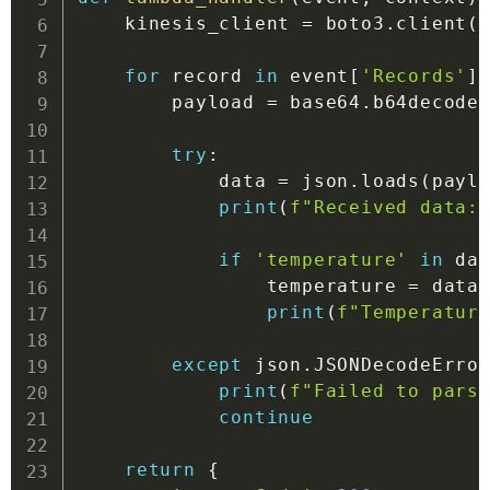
    kinesis_client 
=
 boto3
.
client
(
for
 record 
in
 event
[
'Records'
]
        payload 
=
 base64
.
b64decode
try
:
            data 
=
 json
.
loads
(
payl
print
(
f"Received data:
if
'temperature'
in
 da
                temperature 
=
 data
print
(
f"Temperatur
except
 json
.
JSONDecodeErro
print
(
f"Failed to pars
continue
return
{