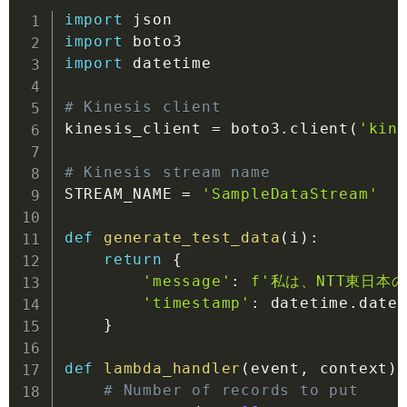
import
import
import
 datetime

# Kinesis client
kinesis_client 
=
 boto3
.
client
(
'kin
# Kinesis stream name
STREAM_NAME 
=
'SampleDataStream'
def
generate_test_data
(
i
)
:
return
{
'message'
:
f'私は、NTT東日本
'timestamp'
:
 datetime
.
date
}
def
lambda_handler
(
event
,
 context
)
# Number of records to put