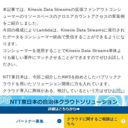
本記事では、Kinesis Data Streamsの拡張ファンアウトコンシ
ューマーのリソースベースのクロスアカウントアクセスの実装例
をご紹介しました。
今回の構成によりLambdaは、Kinesis Data Streamsに発行され
たデータをコンシューマー経由で受信することができるようにな
ります。
コンシューマーを使用することでKinesis Data Streams単体よ
りも厳しい要件にマッチさせることができますのでぜひお試しく
ださい。
NTT東日本は、今回ご紹介したAWSを始めとしたパブリックク
ラウドを用いたソリューション開発に力を入れています。
クラウド導入に興味がある、検討しているという方はぜひ
お問い
合わせ
ください。
Amazon Web Services(AWSおよび記載のあるAWSの各サービス名)は、
米国その他の諸国における、Amazon.com, Inc.またはその関連会社の商
クラウドに関するご相談はこ
パートナー募集
標です。
ちら