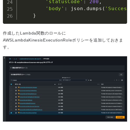
'statusCode'
:
200
,
'body'
:
 json
.
dumps
(
'Succes
}
作成したLambda関数のロールに
AWSLambdaKinesisExecutionRoleポリシーを追加しておきま
す。