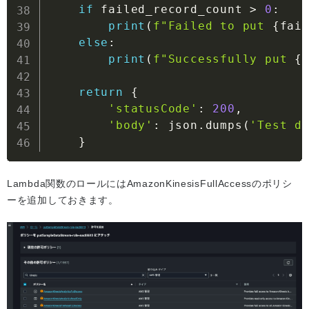
if
 failed_record_count 
>
0
:
print
(
f"Failed to put 
{
fai
else
:
print
(
f"Successfully put 
{
return
{
'statusCode'
:
200
,
'body'
:
 json
.
dumps
(
'Test d
}
Lambda関数のロールにはAmazonKinesisFullAccessのポリシ
ーを追加しておきます。