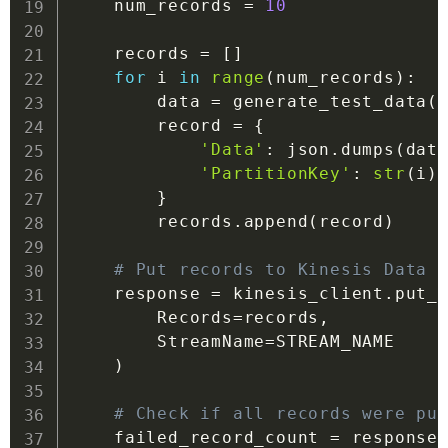
    num_records 
=
10
    records 
=
[
]
for
 i 
in
range
(
num_records
)
:
        data 
=
 generate_test_data
(
        record 
=
{
'Data'
:
 json
.
dumps
(
dat
'PartitionKey'
:
str
(
i
)
}
        records
.
append
(
record
)
# Put records to Kinesis Data 
    response 
=
 kinesis_client
.
put_
        Records
=
records
,
        StreamName
=
STREAM_NAME

)
# Check if all records were pu
    failed_record_count 
=
 response