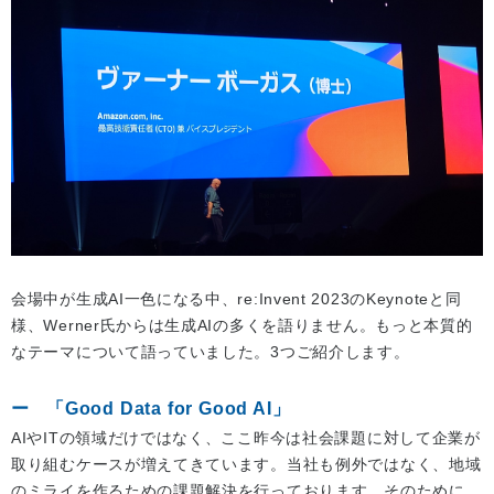
会場中が生成AI一色になる中、re:Invent 2023のKeynoteと同
様、Werner氏からは生成AIの多くを語りません。もっと本質的
なテーマについて語っていました。3つご紹介します。
「Good Data for Good AI」
AIやITの領域だけではなく、ここ昨今は社会課題に対して企業が
取り組むケースが増えてきています。当社も例外ではなく、地域
のミライを作るための課題解決を行っております。そのために、