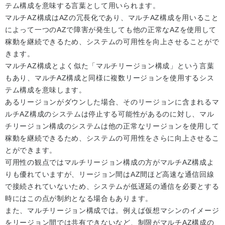
テム構成を意味する言葉として用いられます。
マルチAZ構成はAZの冗長化であり、マルチAZ構成を用いること
によって一つのAZで障害が発生しても他の正常なAZを使用して
稼動を継続できるため、システムの可用性を向上させることがで
きます。
マルチAZ構成とよく似た「マルチリージョン構成」という言葉
もあり、マルチAZ構成と同様に複数リージョンを使用するシス
テム構成を意味します。
あるリージョンがダウンした場合、そのリージョンに含まれるマ
ルチAZ構成のシステムは停止する可能性があるのに対し、マル
チリージョン構成のシステムは他の正常なリージョンを使用して
稼動を継続できるため、システムの可用性をさらに向上させるこ
とができます。
可用性の観点ではマルチリージョン構成の方がマルチAZ構成よ
りも優れていますが、リージョン間はAZ間ほど高速な通信回線
で接続されていないため、システムが低遅延の通信を必要とする
時にはこの点が制約となる場合もあります。
また、マルチリージョン構成では。例えば仮想マシンのイメージ
をリージョン間では共有できないなど、制限がマルチAZ構成の