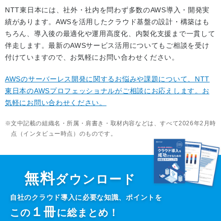
NTT東日本には、社外・社内を問わず多数のAWS導入・開発実
績があります。AWSを活用したクラウド基盤の設計・構築はも
ちろん、導入後の最適化や運用高度化、内製化支援まで一貫して
伴走します。最新のAWSサービス活用についてもご相談を受け
付けていますので、お気軽にお問い合わせください。
AWSのサーバーレス開発に関するお悩みや課題について、NTT
東日本のAWSプロフェッショナルがご相談にお応えします。お
気軽にお問い合わせください。
文中記載の組織名・所属・肩書き・取材内容などは、すべて2026年2月時
点（インタビュー時点）のものです。
無料
ダウンロード
自社のクラウド導入に必要な知識、ポイントを
１
冊
この
に総まとめ！