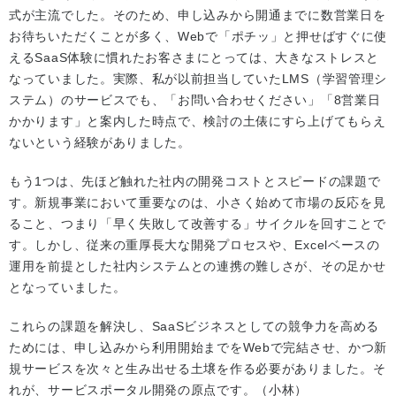
式が主流でした。そのため、申し込みから開通までに数営業日を
お待ちいただくことが多く、Webで「ポチッ」と押せばすぐに使
えるSaaS体験に慣れたお客さまにとっては、大きなストレスと
なっていました。実際、私が以前担当していたLMS（学習管理シ
ステム）のサービスでも、「お問い合わせください」「8営業日
かかります」と案内した時点で、検討の土俵にすら上げてもらえ
ないという経験がありました。
もう1つは、先ほど触れた社内の開発コストとスピードの課題で
す。新規事業において重要なのは、小さく始めて市場の反応を見
ること、つまり「早く失敗して改善する」サイクルを回すことで
す。しかし、従来の重厚長大な開発プロセスや、Excelベースの
運用を前提とした社内システムとの連携の難しさが、その足かせ
となっていました。
これらの課題を解決し、SaaSビジネスとしての競争力を高める
ためには、申し込みから利用開始までをWebで完結させ、かつ新
規サービスを次々と生み出せる土壌を作る必要がありました。そ
れが、サービスポータル開発の原点です。（小林）