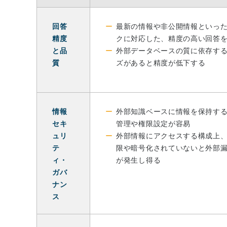
回答
最新の情報や非公開情報といっ
精度
クに対応した、精度の高い回答
と品
外部データベースの質に依存す
質
ズがあると精度が低下する
情報
外部知識ベースに情報を保持す
セキ
管理や権限設定が容易
ュリ
外部情報にアクセスする構成上
テ
限や暗号化されていないと外部
ィ・
が発生し得る
ガバ
ナン
ス