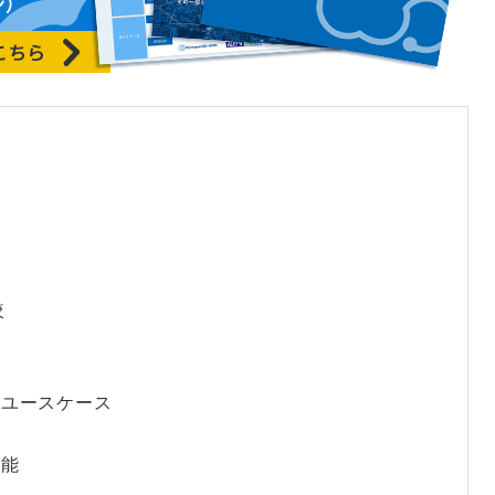
較
るユースケース
可能