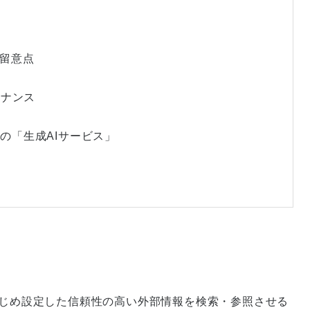
認
の留意点
策
テナンス
本の「生成AIサービス」
かじめ設定した信頼性の高い外部情報を検索・参照させる