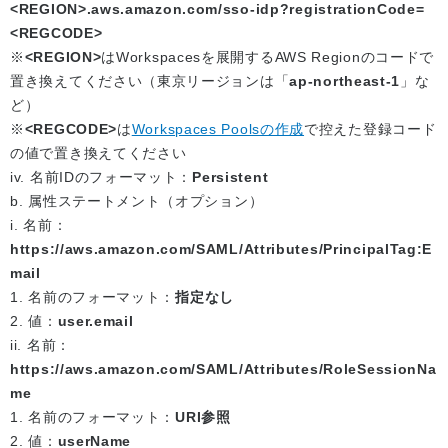
<REGION>.aws.amazon.com/sso-idp?registrationCode=
<REGCODE>
※
<REGION>
はWorkspacesを展開するAWS Regionのコードで
置き換えてください（東京リージョンは「
ap-northeast-1
」な
ど）
※
<REGCODE>
は
Workspaces Poolsの作成
で控えた登録コード
の値で置き換えてください
iv. 名前IDのフォーマット：
Persistent
b. 属性ステートメント（オプション）
i. 名前：
https://aws.amazon.com/SAML/Attributes/PrincipalTag:E
mail
1. 名前のフォーマット：
指定なし
2. 値：
user.email
ii. 名前：
https://aws.amazon.com/SAML/Attributes/RoleSessionNa
me
1. 名前のフォーマット：
URI参照
2. 値：
userName