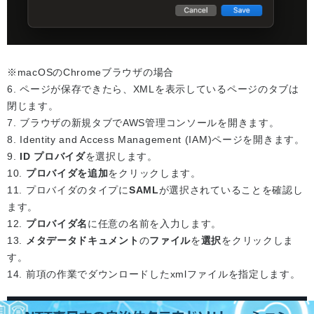
※macOSのChromeブラウザの場合
6. ページが保存できたら、XMLを表示しているページのタブは
閉じます。
7. ブラウザの新規タブでAWS管理コンソールを開きます。
8. Identity and Access Management (IAM)ページを開きます。
9.
ID プロバイダ
を選択します。
10.
プロバイダを追加
をクリックします。
11. プロバイダのタイプに
SAML
が選択されていることを確認し
ます。
12.
プロバイダ名
に任意の名前を入力します。
13.
メタデータドキュメント
の
ファイル
を
選択
をクリックしま
す。
14. 前項の作業でダウンロードしたxmlファイルを指定します。