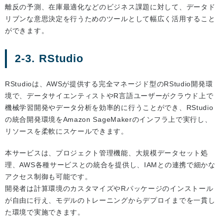
離反の予測、在庫最適化などのビジネス課題に対して、データド
リブンな意思決定を行うためのツールとして幅広く活用すること
ができます。
2-3. RStudio
RStudioは、AWSが提供する完全マネージド型のRStudio開発環
境で、データサイエンティストやR言語ユーザーがクラウド上で
機械学習開発やデータ分析を効率的に行うことができ、RStudio
の統合開発環境をAmazon SageMakerのインフラ上で実行し、
リソースを柔軟にスケールできます。
本サービスは、プロジェクト管理機能、大規模データセット処
理、AWS各種サービスとの統合を提供し、IAMとの連携で細かな
アクセス制御も可能です。
開発者は計算環境のカスタマイズやRパッケージのインストール
が自由に行え、モデルのトレーニングからデプロイまでを一貫し
た環境で実施できます。