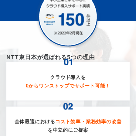
NTT東日本が選ばれる
5
つの理由
クラウド導入を
0からワンストップでサポート可能！
全体最適における
コスト効率・業務効率の改善
を
中立的にご提案