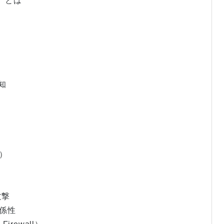
em）とは
知
F）
攻撃
関係性