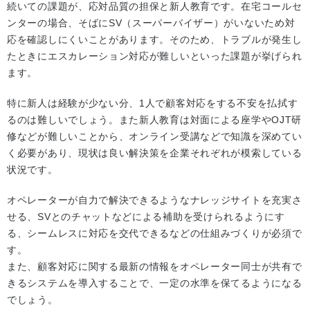
続いての課題が、応対品質の担保と新人教育です。在宅コールセ
ンターの場合、そばにSV（スーパーバイザー）がいないため対
応を確認しにくいことがあります。そのため、トラブルが発生し
たときにエスカレーション対応が難しいといった課題が挙げられ
ます。
特に新人は経験が少ない分、1人で顧客対応をする不安を払拭す
るのは難しいでしょう。また新人教育は対面による座学やOJT研
修などが難しいことから、オンライン受講などで知識を深めてい
く必要があり、現状は良い解決策を企業それぞれが模索している
状況です。
オペレーターが自力で解決できるようなナレッジサイトを充実さ
せる、SVとのチャットなどによる補助を受けられるようにす
る、シームレスに対応を交代できるなどの仕組みづくりが必須で
す。
また、顧客対応に関する最新の情報をオペレーター同士が共有で
きるシステムを導入することで、一定の水準を保てるようになる
でしょう。