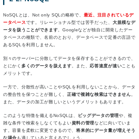
NoSQLとは、Not only SQLの略称で、
最近、注目されているデ
ータベース
です。リレーショナル型では苦手だった、
大規模なデ
ータを扱うことができます
。Googleなどが独自に開発したデー
タベースの種類で、名前のとおり、データベースで定番の言語で
あるSQLを利用しません。
別々のサーバーに分散してデータを保存することができるので、
とにかく
多くのデータを扱えます
。また、
応答速度が速い
ことも
メリットです。
一方で、分散性が高いことやSQLを利用しないことから、データ
の整合性を保つことが難しく、
正確で複雑な検索はできません
。
また、データの加工が難しいというデメリットもあります。
このような特徴を備えるNoSQLは、
ビッグデータの管理
や、複
雑な条件で検索をしなくてもよい
資料の管理
などに向いていま
す。容量を柔軟に変更できるので、
将来的にデータ量が増えそう
な場合
も適していると言えるでしょう。