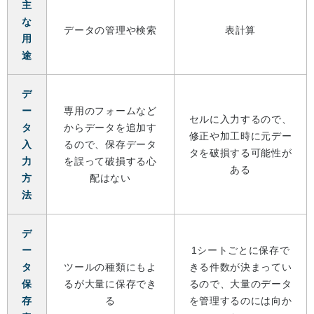
主
な
データの管理や検索
表計算
用
途
デ
ー
専用のフォームなど
セルに入力するので、
タ
からデータを追加す
修正や加工時に元デー
入
るので、保存データ
タを破損する可能性が
力
を誤って破損する心
ある
方
配はない
法
デ
ー
1シートごとに保存で
タ
ツールの種類にもよ
きる件数が決まってい
保
るが大量に保存でき
るので、大量のデータ
存
る
を管理するのには向か