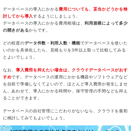
データベースの導入にかかる
費用についても、妥当かどうかを検
討してから導入
するようにしましょう。
データベースの導入にかかる費用相場は、
利用規模によって多少
の開きがある
からです。
どの程度の
データ件数・利用人数・機能
でデータベースを使いた
いのかを具体化したら、見積もりを3件以上取って比較してみる
とよいでしょう。
なお、
導入費用を抑えたい場合は、クラウドデータベースがおす
すめ
です。データベースの運用にかかる機器やソフトウェアなど
を自前で準備しなくてよいので、ほとんど導入費用が発生しませ
ん。あわせて、導入にかかる時間や、保守管理の手間なども抑え
ることができます。
データベースの自社管理にこだわりがないなら、クラウドを最初
に検討してみてもよいでしょう。
【クラウド導入を検討中の方必見！】「NTT東日本がおすすめす