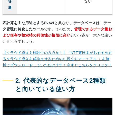
容
ない
量
表計算を主な用途とするExcel
と異なり、
データベースは、デー
タ管理に特化したツール
です。そのため、
管理できるデータ量お
よび保存や検索時の利便性が格段に高い
という点が、大きな違い
と言えるでしょう。
【クラウド導入を検討中の方必見！】「NTT東日本がおすすめす
るクラウド導入を成功させるためのお役立ちマニュアル 」を無
料でダウンロードしていただけます！今すぐこちらをクリック！
2. 代表的なデータベース2種類
と向いている使い方