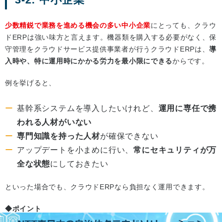
少数精鋭で業務を進める機会の多い中小企業
にとっても、クラウ
ドERPは強い味方と言えます。機器類を購入する必要がなく、保
守管理をクラウドサービス提供事業者が行うクラウドERPは、
導
入時や、特に運用時にかかる労力を最小限にできる
からです。
例を挙げると、
基幹系システムを導入したいけれど、
運用に専任で携
われる人材がいない
専門知識を持った人材
が確保できない
アップデートを小まめに行い、
常にセキュリティが万
全な状態
にしておきたい
といった場合でも、クラウドERPなら負担なく運用できます。
◆ポイント