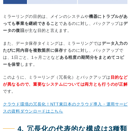
ミラーリングの目的は、メインのシステムや
機器にトラブルがあ
っても事業を継続できること
であるのに対し、バックアップは
デ
ータの復旧
が主な目的と言えます。
また、データ保存タイミングは、ミラーリングでは
データ入力の
たびに同内容を複数箇所に保存
するのに対し、バックアップで
は、1日ごと、1ヶ月ごとなど
ある程度の期間分をまとめてコピ
ーを保管
します。
このように、ミラーリング（冗長化）とバックアップは
目的など
が異なるので、重要なシステムについては両方とも行うのが正解
です。
クラウド環境の冗長化！NTT東日本のクラウド導入・運用サービ
スの資料ダウンロードはこちら
4. 冗長化の代表的な構成は3種類