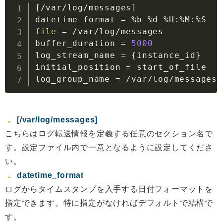
[
/var/log/messages
]
datetime_format 
=
file
=
 /var/log/messages　

buffer_duration 
=
5000
log_stream_name 
=
{
instance_id
}
initial_position 
=
 start_of_file

log_group_name 
=
 /var/log/messages
[/var/log/messages]
こちらはログ転送情報を定義する任意のセクション名で
す。設定ファイル内で一意となるように設定してくださ
い。
datetime_format
ログからタイムスタンプを入手する日付フォーマットを
指定できます。特に指定がなければデフォルトで結構で
す。