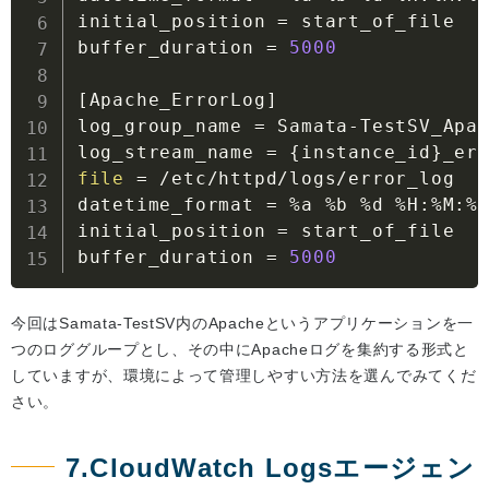
initial_position 
=
 start_of_file

buffer_duration 
=
5000
[
Apache_ErrorLog
]
log_group_name 
=
 Samata-TestSV_Apac
log_stream_name 
=
{
instance_id
}
file
=
 /etc/httpd/logs/error_log

datetime_format 
=
 %a %b %d %H:%M:%S
initial_position 
=
 start_of_file

buffer_duration 
=
5000
今回はSamata-TestSV内のApacheというアプリケーションを一
つのロググループとし、その中にApacheログを集約する形式と
していますが、環境によって管理しやすい方法を選んでみてくだ
さい。
7.CloudWatch Logsエージェン