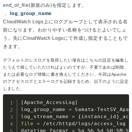
end_of_file(新規のみ)を指定します。
log_group_name
CloudWatch Logs上にロググループとして表示される名
前になります。わかりやすい名称をつけるとよいでしょ
う。先にCloudWatch Logsにて作成し指定することもで
きます。
デフォルトのシスログを取得したい場合はこちらの設定を編集し
たうえで残していただければよいのですが、不要であれば削除、
または必要なログ情報に書き換えしてください。今回はApache
のアクセスログとエラーログを記録するため、以下のように設定
しました。
[
Apache_AccessLog
]
log_group_name 
=
 Samata-TestSV_Apac
log_stream_name 
=
{
instance_id
}
file
=
 /etc/httpd/logs/access_log

datetime_format 
=
 %a %b %d %H:%M:%S