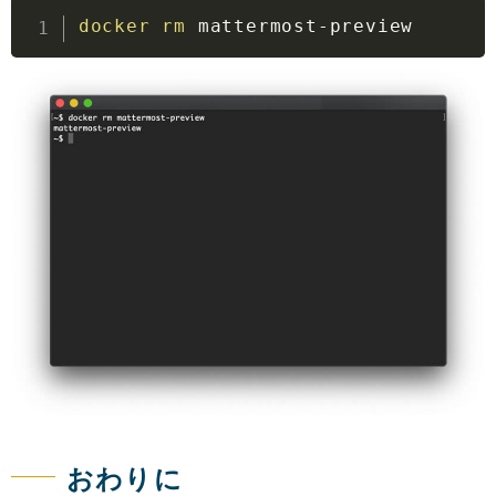
docker
rm
 mattermost-preview
おわりに